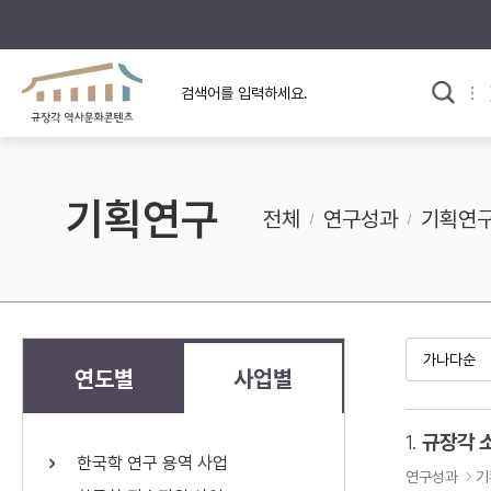
규장각의 어제와 오늘
사료와 문학으로 본
교
한국사
규장각 칼럼
고전문학 속 옛 사람들
기획연구
규장각 소개영상
고대
전체
연구성과
기획연
고려
조선 전기
조선 후기
근대
연도별
사업별
검색하기
다시쓰
1.
규장각 
한국학 연구 용역 사업
검색 연산자 사용안내
연구성과
기