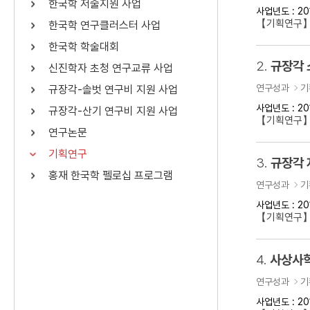
한국학 저술지원 사업
사업년도 : 20
연산자
사용 예
【기획연구】
한국학 연구클러스터 사업
“정조”와 “정약
AND
정조 AND 정약용
한국학 학술대회
색
2.
규장각 
신진학자 초청 연구교류 사업
OR
정조 OR 정약용
“정조” 또는 “정
연구성과
기
규장각-솔벗 연구비 지원 사업
“정조”가 나온 후
NOT
정조 NOT 정약용
료를 검색
사업년도 : 20
규장각-산기 연구비 지원 사업
【기획연구
연구논문
동시에 여러 개의 연산자를 사용할 수 있습니다.
기획연구
3.
규장각 
홍재 한국학 펠로십 프로그램
연구성과
기
사업년도 : 20
【기획연구】
4.
사상사학
연구성과
기
사업년도 : 20