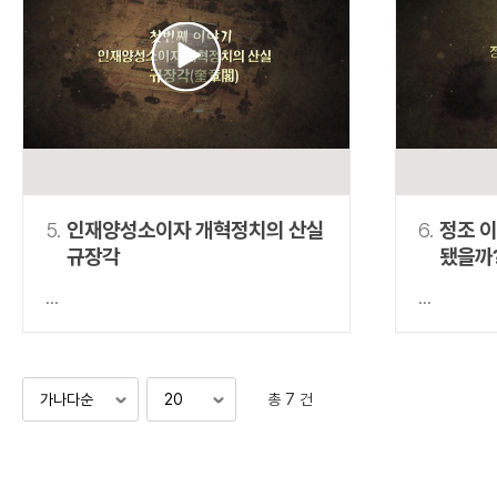
5.
인재양성소이자 개혁정치의 산실
6.
정조 
규장각
됐을까
...
...
총 7 건