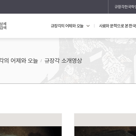
규장각한국학
상세
규장각의 어제와 오늘
사료와 문학으로 본 한
교과 연동 자료
의궤와 지리지
검색
의궤를 통해 본 왕실 생활
지리지 이야기
각의 어제와 오늘
규장각 소개영상
기