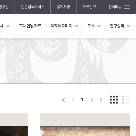
연구원
원문검색서비스
공지사항
오류신고
전체메뉴
국사
교과 연동 자료
의궤와 지리지
도록
연구성과
도록
연구성과
전시 도록
한국학 연구 용역 사업
규장각 소장품 해설
한국학 저술지원 사업
한국학 연구클러스터 사업
한국학 학술대회
신진학자 초청 연구교류 사업
규장각-솔벗 연구비 지원 사업
1
규장각-산기 연구비 지원 사업
연구논문
기획연구
홍재 한국학 펠로십 프로그램