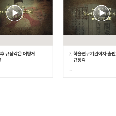
이후 규장각은 어떻게
7.
학술연구기관이자 출
?
규장각
...