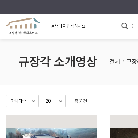
규장각의 어제와 오늘
사료와 문학으로 본
한국사
규장각 칼럼
고전문학 속 옛 사람들
규장각 소개영상
규장각 소개영상
고대
전체
규장
고려
조선 전기
조선 후기
근대
총 7 건
검색하기
다시쓰
검색 연산자 사용안내