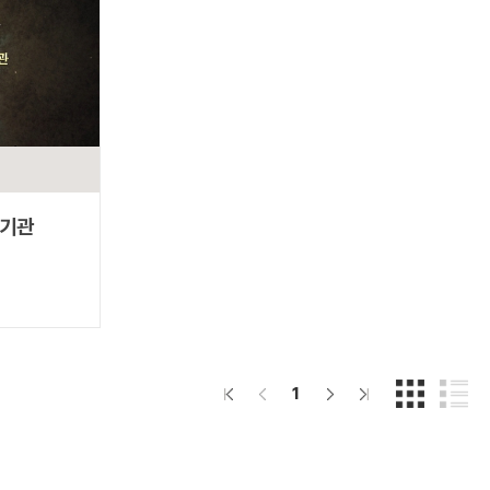
판기관
1