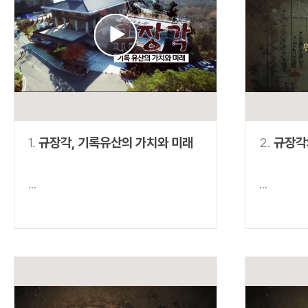
연산자
사용 예
“정조”와 “정약
AND
정조 AND 정약용
색
OR
정조 OR 정약용
“정조” 또는 “정
“정조”가 나온 후
NOT
정조 NOT 정약용
료를 검색
동시에 여러 개의 연산자를 사용할 수 있습니다.
1.
규장각, 기록유산의 가치와 미래
2.
규장각
...
...