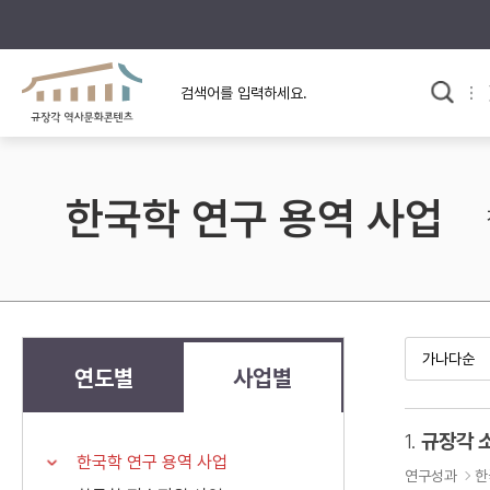
규장각의 어제와 오늘
사료와 문학으로 본
교
한국사
규장각 칼럼
고전문학 속 옛 사람들
한국학 연구 용역 사업
규장각 소개영상
고대
고려
조선 전기
조선 후기
근대
연도별
사업별
검색하기
다시쓰
1.
규장각 
한국학 연구 용역 사업
검색 연산자 사용안내
연구성과
한