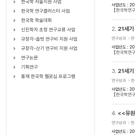
한국학 저술지원 사업
사업년도 : 20
연산자
사용 예
【한국학연구
한국학 연구클러스터 사업
“정조”와 “정약
AND
정조 AND 정약용
한국학 학술대회
색
2.
21세기
신진학자 초청 연구교류 사업
OR
정조 OR 정약용
“정조” 또는 “정
연구성과
한
규장각-솔벗 연구비 지원 사업
“정조”가 나온 후
NOT
정조 NOT 정약용
료를 검색
사업년도 : 20
규장각-산기 연구비 지원 사업
【한국학연구
연구논문
동시에 여러 개의 연산자를 사용할 수 있습니다.
기획연구
3.
21세기
홍재 한국학 펠로십 프로그램
연구성과
한
사업년도 : 20
【한국학연구
4.
<<유원
연구성과
한
사업년도 : 20