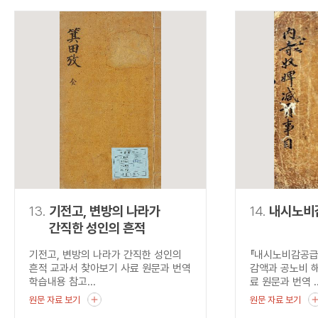
13.
기전고, 변방의 나라가
14.
내시노비
간직한 성인의 흔적
기전고, 변방의 나라가 간직한 성인의
『내시노비감공급
흔적 교과서 찾아보기 사료 원문과 번역
감액과 공노비 
학습내용 참고...
료 원문과 번역 ..
원문 자료 보기
원문 자료 보기