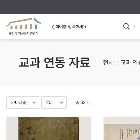
규장각의 어제와 오늘
사료와 문학으로 본
교
한국사
규장각 칼럼
고전문학 속 옛 사람들
교과 연동 자료
규장각 소개영상
고대
전체
교과 연
고려
조선 전기
조선 후기
근대
총 63 건
검색하기
다시쓰
검색 연산자 사용안내