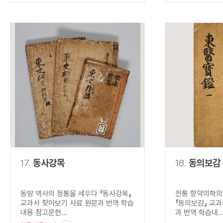
17.
동사강목
18.
동의보감
동방 역사의 정통을 세우다 『동사강목』
전통 향약의학의
교과서 찾아보기 사료 원문과 번역 학습
『동의보감』 교과
내용 참고문헌...
과 번역 학습내..