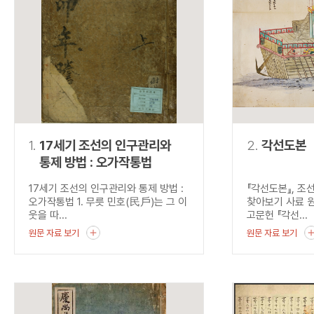
연산자
사용 예
“정조”와 “정약
AND
정조 AND 정약용
색
OR
정조 OR 정약용
“정조” 또는 “정
“정조”가 나온 후
NOT
정조 NOT 정약용
료를 검색
동시에 여러 개의 연산자를 사용할 수 있습니다.
1.
17세기 조선의 인구관리와
2.
각선도본
통제 방법 : 오가작통법
17세기 조선의 인구관리와 통제 방법 :
『각선도본』, 조
오가작통법 1. 무릇 민호(民戶)는 그 이
찾아보기 사료 
웃을 따...
고문헌 『각선...
원문 자료 보기
원문 자료 보기