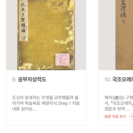
9.
공부자성적도
10.
국조오례
조선의 왕세자는 무엇을 공부했을까 들
예치(禮治) 구
어가며 학습목표 배경지식 Step 1 자료
서, 『국조오례의
내용 읽어보...
원문과 번역 ...
원문 자료 보기