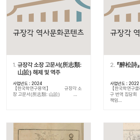
연산자
사용 예
“정조”와 “정약
AND
정조 AND 정약용
색
OR
정조 OR 정약용
“정조” 또는 “정
“정조”가 나온 후
NOT
정조 NOT 정약용
료를 검색
동시에 여러 개의 연산자를 사용할 수 있습니다.
1.
규장각 소장 고문서(所志類:
2.
『醉松詩』
山訟) 해제 및 역주
사업년도 : 2024
사업년도 : 2022
【한국학연구용역】 규장각 소
【한국학연구클
장 고문서(所志類: 山訟) ...
구 번역 집
책임...