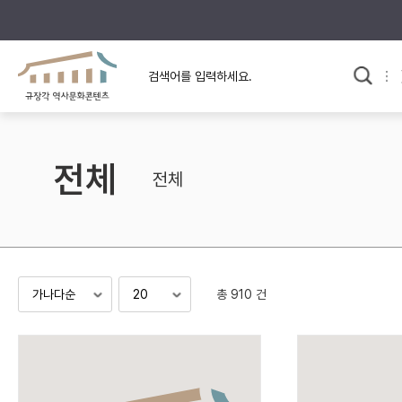
규장각의 어제와 오늘
사료와 문학으로 본
교
한국사
규장각 칼럼
고전문학 속 옛 사람들
전체
규장각 소개영상
고대
전체
고려
조선 전기
조선 후기
근대
총 910 건
검색하기
다시쓰
검색 연산자 사용안내