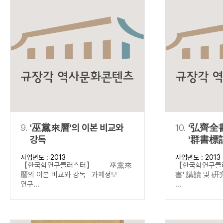
9.
'巫黨來曆'의 이본 비교와
10.
'弘齊全書
강독
'群書標記
중심으로
사업년도 : 2013
사업년도 : 2013
【한국학연구클러스터】 巫黨來
【한국학연구
曆의 이본 비교와 강독 과제정보
書' 講讀 및 
연구...
...