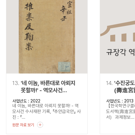
13.
'네 이놈, 바른대로 아뢰지
14.
'수진궁
못할까!' - 역모사건
(壽進宮
수사재판 기록,
(탈초·정
사업년도 : 2022
사업년도 : 2013
『추안급국안』
네 이놈, 바른대로 아뢰지 못할까! - 역
【한국학연구
모사건 수사재판 기록, 『추안급국안』 사
도서책(壽進宮圖
진 : 『...
서) 과제정보...
원문 자료 보기