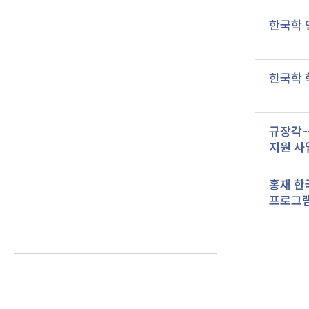
한국학 
한국학 
규장각-
지원 사
홍재 한
프로그