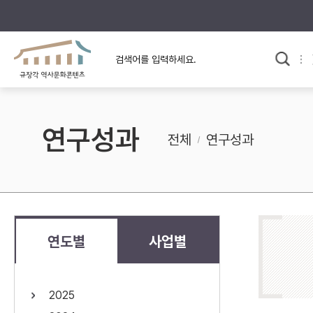
규장각의 어제와 오늘
사료와 문학으로 본
교
한국사
규장각 칼럼
고전문학 속 옛 사람들
연구성과
규장각 소개영상
고대
전체
연구성과
고려
조선 전기
조선 후기
근대
연도별
사업별
검색하기
다시쓰
2025
검색 연산자 사용안내