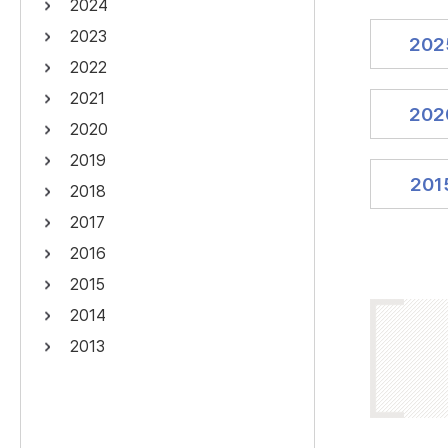
2024
연산자
사용 예
2023
202
“정조”와 “정약
AND
정조 AND 정약용
2022
색
2021
OR
정조 OR 정약용
“정조” 또는 “정
202
2020
“정조”가 나온 후
NOT
정조 NOT 정약용
료를 검색
2019
201
2018
동시에 여러 개의 연산자를 사용할 수 있습니다.
2017
2016
2015
2014
2013