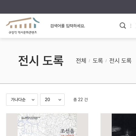
규장각의 어제와 오늘
사료와 문학으로 본
교
한국사
규장각 칼럼
고전문학 속 옛 사람들
전시 도록
규장각 소개영상
고대
전체
도록
전시 도록
고려
조선 전기
조선 후기
근대
총 22 건
검색하기
다시쓰
검색 연산자 사용안내