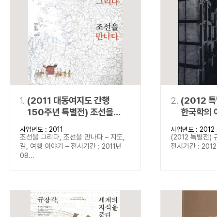
연산자
사용 예
“정조”와 “정약
AND
정조 AND 정약용
색
OR
정조 OR 정약용
“정조” 또는 “정
“정조”가 나온 후
NOT
정조 NOT 정약용
료를 검색
동시에 여러 개의 연산자를 사용할 수 있습니다.
1.
(2011 대동여지도 간행
2.
(2012 
150주년 특별전) 조선을
한국학의 
그리다, 조선을 만나다
사업년도 : 2011
사업년도 : 2012
조선을 그리다, 조선을 만나다 – 지도,
(2012 특별전)
길, 여행 이야기 – 전시기간 : 2011년
전시기간 : 2012년
08...