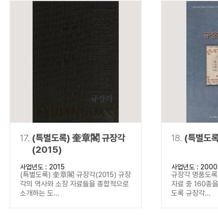
17.
(특별도록) 奎章閣 규장각
18.
(특별도록
(2015)
사업년도 : 2015
사업년도 : 2000
(특별도록) 奎章閣 규장각(2015) 규장
규장각 명품도록(
각의 역사와 소장 자료들을 종합적으로
자료 중 160종
소개하는 도...
도록 규장각...