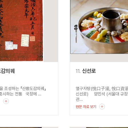
도감의궤
11.
신선로
을 조성하는 『산릉도감의궤』
열구자탕(悅口子湯, 悅口資湯,
하는 전통 국장에 ...
신선로) 양진석 (서울대 규장
관...
기
원문 자료 보기