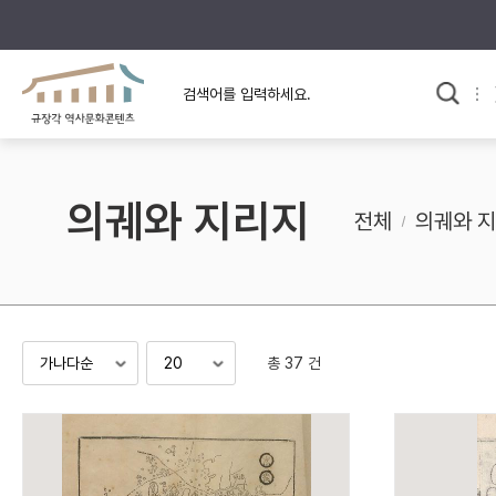
규장각의 어제와 오늘
사료와 문학으로 본
한국사
규장각 칼럼
고전문학 속 옛 사람들
의궤와 지리지
규장각 소개영상
고대
전체
의궤와 
고려
조선 전기
조선 후기
근대
총 37 건
검색하기
다시쓰
검색 연산자 사용안내