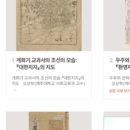
연산자
사용 예
“정조”와 “정약
AND
정조 AND 정약용
색
OR
정조 OR 정약용
“정조” 또는 “정
“정조”가 나온 후
NOT
정조 NOT 정약용
료를 검색
동시에 여러 개의 연산자를 사용할 수 있습니다.
1.
개화기 교과서의 조선의 모습:
2.
우주와 
『대한지지』의 지도
『환영
개화기 교과서의 조선의 모습:『대한지지』의
우주와 천하를
지도 오상학(제주대학교 사회교육과 교수)
오상학(제주
...
원문 자료 보