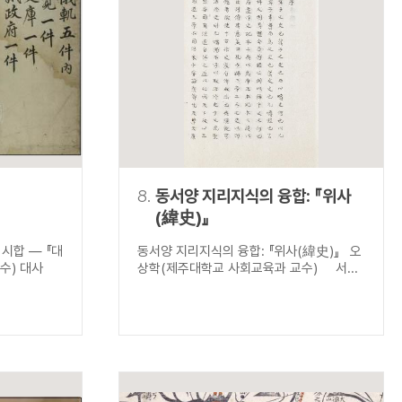
8.
동서양 지리지식의 융합: 『위사
(緯史)』
시합 ― 『대
동서양 지리지식의 융합: 『위사(緯史)』 오
수) 대사
상학(제주대학교 사회교육과 교수) 서...