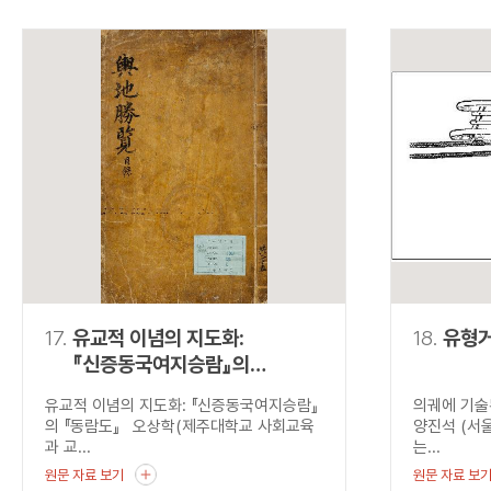
17.
유교적 이념의 지도화:
18.
유형
『신증동국여지승람』의
『동람도』
유교적 이념의 지도화: 『신증동국여지승람』
의궤에 기
의 『동람도』 오상학(제주대학교 사회교육
양진석 (서
과 교...
는...
원문 자료 보기
원문 자료 보