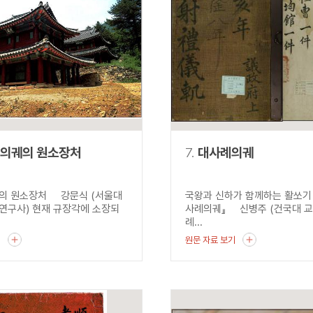
 의궤의 원소장처
7.
대사례의궤
의 원소장처 강문식 (서울대
국왕과 신하가 함께하는 활쏘기 
연구사) 현재 규장각에 소장되
사례의궤』 신병주 (건국대 교
례...
기
원문 자료 보기