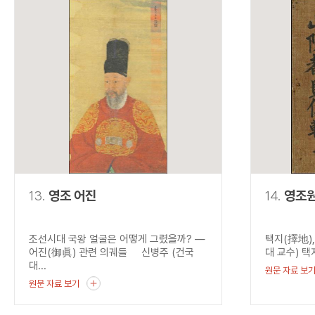
13.
영조 어진
14.
영조
조선시대 국왕 얼굴은 어떻게 그렸을까? ―
택지(擇地)
어진(御眞) 관련 의궤들 신병주 (건국
대 교수) 택
대...
원문 자료 보
원문 자료 보기