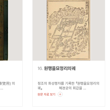
16.
원행을묘정리의궤
睿覽用) 의
정조의 화성행차를 기록한 『원행을묘정리의
..
궤』 혜경궁의 회갑을 ...
원문 자료 보기