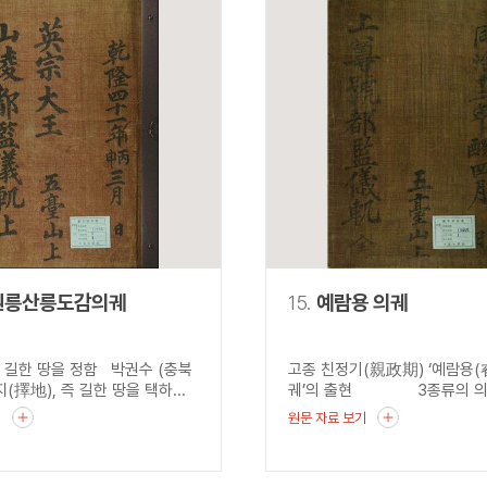
원릉산릉도감의궤
15.
예람용 의궤
, 길한 땅을 정함 박권수 (충북
고종 친정기(親政期) ‘예람용(
지(擇地), 즉 길한 땅을 택하...
궤’의 출현 3종류의 의.
기
원문 자료 보기