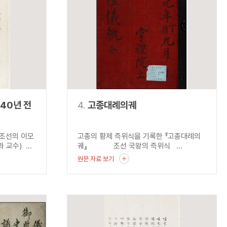
140년 전
4.
고종대례의궤
 조선의 이모
고종의 황제 즉위식을 기록한 『고종대례의
교수) ...
궤』 조선 국왕의 즉위식 ...
원문 자료 보기