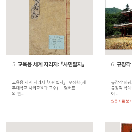
5.
교육용 세계 지리지: 『사민필지』
6.
규장각
교육용 세계 지리지 『사민필지』 오상학(제
규장각 의궤
주대학교 사회교육과 교수) 헐버트
규장각 학예
의 편...
어 ...
원문 자료 보