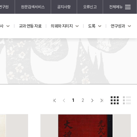
연구원
원문검색서비스
공지사항
오류신고
전체메뉴
국사
교과 연동 자료
의궤와 지리지
도록
연구성과
도록
연구성과
전시 도록
한국학 연구 용역 사업
규장각 소장품 해설
한국학 저술지원 사업
한국학 연구클러스터 사업
한국학 학술대회
신진학자 초청 연구교류 사업
규장각-솔벗 연구비 지원 사업
1
2
규장각-산기 연구비 지원 사업
연구논문
기획연구
홍재 한국학 펠로십 프로그램