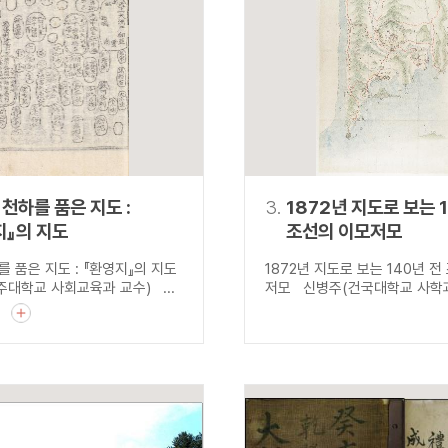
설명
용”이 동시에 포함된 자료를 검
약용”이 포함된 자료를 검색
 “정약용”이 나오지 않는 자
천하를 품은 지도 :
3.
1872년 지도로 보는 
지』의 지도
조선의 이모저모
 품은 지도 : 『환영지』의 지도
1872년 지도로 보는 140년 전
대학교 사회교육과 교수) ...
저모 신병주(건국대학교 사학과 
기