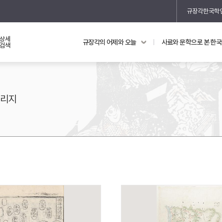
규장각한국학
상세
규장각의 어제와 오늘
사료와 문학으로 본 한
교과 연동 자료
의궤와 지리지
검색
의궤를 통해 본 왕실 생활
지리지 이야기
지리지
기