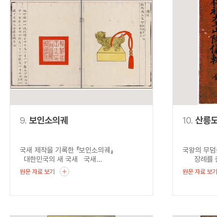
9.
보인소의궤
10.
산릉
국새 제작을 기록한 『보인소의궤』
국왕의 무덤
대한민국의 새 국새 국새...
장례를 중시
원문 자료 보기
원문 자료 보