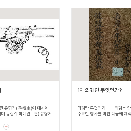
거
19.
의궤란 무엇인가?
술된 유형거(游衡車)에 대하여
의궤란 무엇인가 의궤는 왕
울대 규장각 학예연구관) 유형거
주요한 행사를 마친 다음에 제작하
기