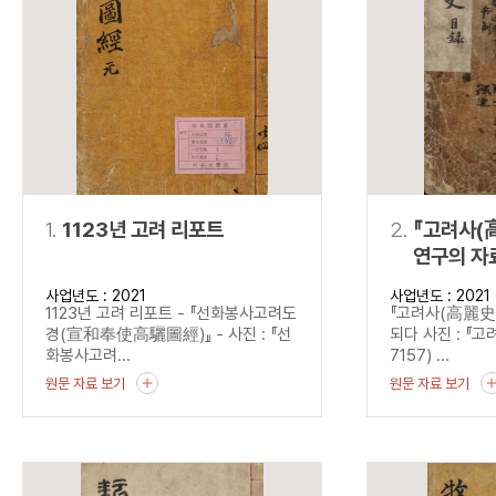
연산자
사용 예
“정조”와 “정약
AND
정조 AND 정약용
색
OR
정조 OR 정약용
“정조” 또는 “정
“정조”가 나온 후
NOT
정조 NOT 정약용
료를 검색
동시에 여러 개의 연산자를 사용할 수 있습니다.
1.
1123년 고려 리포트
2.
『고려사(高麗
연구의 자
사업년도 : 2021
사업년도 : 2021
1123년 고려 리포트 - 『선화봉사고려도
『고려사(高麗史)
경(宣和奉使高驪圖經)』 - 사진 : 『선
되다 사진 : 『고
화봉사고려...
7157) ...
원문 자료 보기
원문 자료 보기