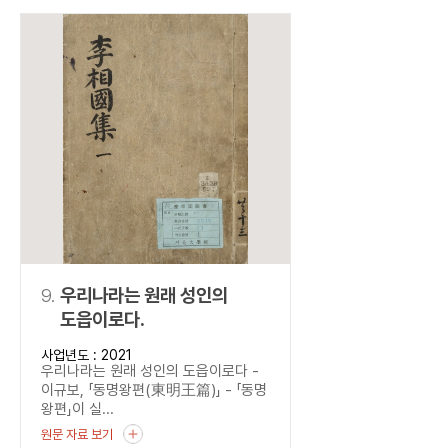
9.
우리나라는 원래 성인의
도읍이로다.
사업년도 : 2021
우리나라는 원래 성인의 도읍이로다 -
이규보, 「동명왕편(東明王篇)」 - 「동명
왕편」이 실...
원문 자료 보기