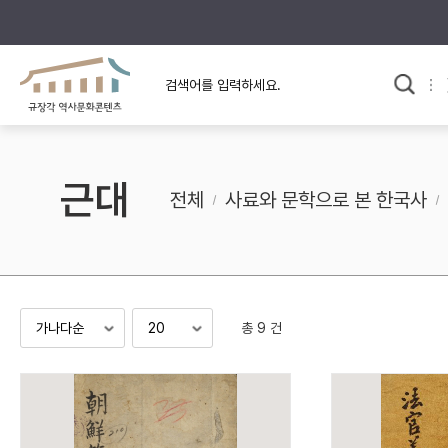
규장각의 어제와 오늘
사료와 문학으로 본
교
한국사
규장각 칼럼
고전문학 속 옛 사람들
근대
규장각 소개영상
고대
전체
사료와 문학으로 본 한국사
고려
조선 전기
조선 후기
근대
총 9 건
검색하기
다시쓰
검색 연산자 사용안내