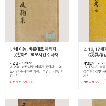
연산자
사용 예
“정조”와 “정약
AND
정조 AND 정약용
색
OR
정조 OR 정약용
“정조” 또는 “정
“정조”가 나온 후
NOT
정조 NOT 정약용
료를 검색
동시에 여러 개의 연산자를 사용할 수 있습니다.
1.
'네 이놈, 바른대로 아뢰지
2.
16, 17
못할까!' - 역모사건 수사재판
(災異考)
기록, 『추안급국안』
사업년도 : 2022
사업년도 : 2023
네 이놈, 바른대로 아뢰지 못할까! - 역
16, 17세기 
모사건 수사재판 기록, 『추안급국안』 사
경석현(국립대
진 : 『...
사진 ...
원문 자료 보기
원문 자료 보기