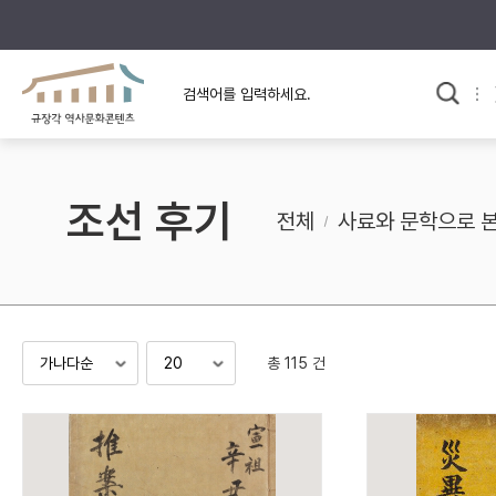
규장각의 어제와 오늘
사료와 문학으로 본
교
한국사
규장각 칼럼
고전문학 속 옛 사람들
조선 후기
규장각 소개영상
고대
전체
사료와 문학으로 
고려
조선 전기
조선 후기
근대
총 115 건
검색하기
다시쓰
검색 연산자 사용안내