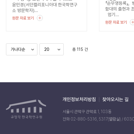
기록
『순무영등록』, 
윤민경(서던캘리포니아대 한국학연구
함대의 출현과 
소 방문학자)...
엄기...
원문 자료 보기
원문 자료 보기
총 115 건
개인정보처리방침
찾아오시는 길
서울시 관악구 관악로 1, 103동
전화 02-880-5316, 5317(열람실) / 603