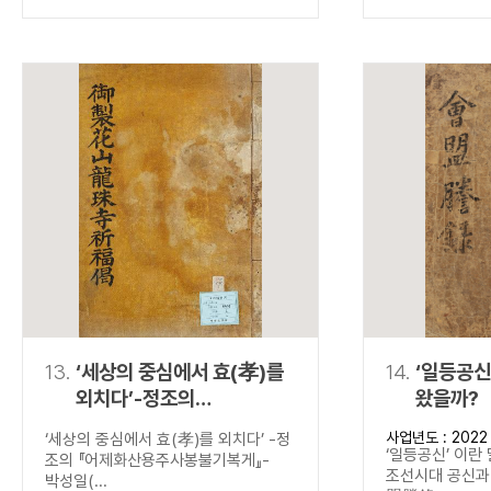
13.
‘세상의 중심에서 효(孝)를
14.
‘일등공신
외치다’-정조의
왔을까?
『어제화산용주사봉불기복게
사업년도 : 2022
‘세상의 중심에서 효(孝)를 외치다’ -정
』-
‘일등공신’ 이란
조의 『어제화산용주사봉불기복게』-
조선시대 공신과 
박성일(...