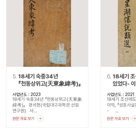
5.
18세기 숙종34년
6.
18세기 
『천동상위고(天東象緯考)』
있었다- 
(星湖僿說
사업년도 : 2023
사업년도 : 2021
18세기 숙종34년 『천동상위고(天東象
18세기 조선에도
緯考)』 경석현(국립대구과학관 선임
이익, 『성호사
연구원) 사...
- ...
원문 자료 보기
원문 자료 보기