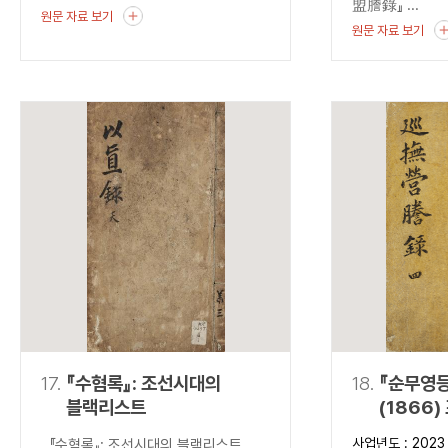
盟謄錄』 ...
원문 자료 보기
원문 자료 보기
17.
『수혐록』: 조선시대의
18.
『순무영등
블랙리스트
(1866
출현과 조
사업년도 : 2023
『수혐록』: 조선시대의 블랙리스트