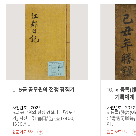
9.
5급 공무원의 전쟁 경험기
10.
< 등록(
기록체계 
사업년도 : 2022
사업년도 : 2022
5급 공무원의 전쟁 경험기 - 『강도일
< 등록(謄錄)이
기』 사진 : 『江都日記』 (奎12400)
: 『備邊司謄錄』 
1636년...
이 ...
원문 자료 보기
원문 자료 보기