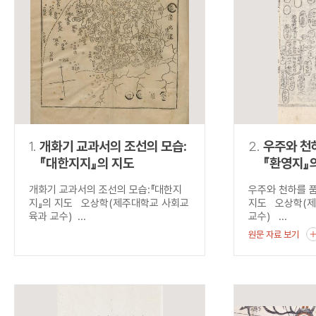
연산자
사용 예
“정조”와 “정약
AND
정조 AND 정약용
색
OR
정조 OR 정약용
“정조” 또는 “정
“정조”가 나온 후
NOT
정조 NOT 정약용
료를 검색
동시에 여러 개의 연산자를 사용할 수 있습니다.
1.
개화기 교과서의 조선의 모습:
2.
우주와 천하
『대한지지』의 지도
『환영지』
개화기 교과서의 조선의 모습:『대한지
우주와 천하를 품
지』의 지도 오상학(제주대학교 사회교
지도 오상학(
육과 교수) ...
교수) ...
원문 자료 보기