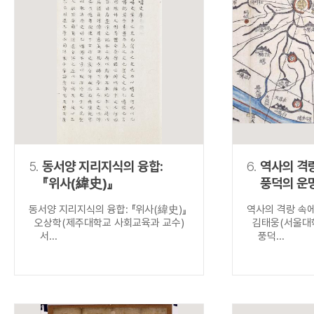
5.
동서양 지리지식의 융합:
6.
역사의 격
『위사(緯史)』
풍덕의 운
동서양 지리지식의 융합: 『위사(緯史)』
역사의 격랑 속
오상학(제주대학교 사회교육과 교수)
김태웅(서울대학
서...
풍덕...