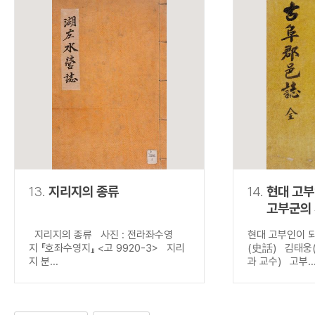
13.
지리지의 종류
14.
현대 고
고부군의
지리지의 종류 사진 : 전라좌수영
현대 고부인이 
지 『호좌수영지』 <고 9920-3> 지리
(史話) 김태웅
지 분...
과 교수) 고부..