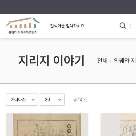
규장각의 어제와 오늘
사료와 문학으로 본
교
한국사
규장각 칼럼
고전문학 속 옛 사람들
지리지 이야기
규장각 소개영상
고대
전체
의궤와 
고려
조선 전기
조선 후기
근대
총 14 건
검색하기
다시쓰
검색 연산자 사용안내