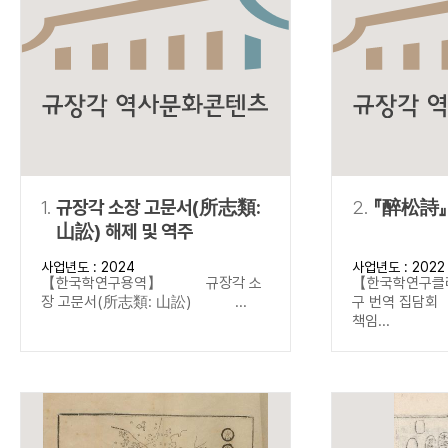
연산자
사용 예
“정조”와 “정약
AND
정조 AND 정약용
색
OR
정조 OR 정약용
“정조” 또는 “정
“정조”가 나온 후
NOT
정조 NOT 정약용
료를 검색
동시에 여러 개의 연산자를 사용할 수 있습니다.
1.
규장각 소장 고문서(所志類:
2.
『醉松詩』
山訟) 해제 및 역주
사업년도 : 2024
사업년도 : 2022
【한국학연구용역】 규장각 소
【한국학연구클
장 고문서(所志類: 山訟) ...
구 번역 집
책임...