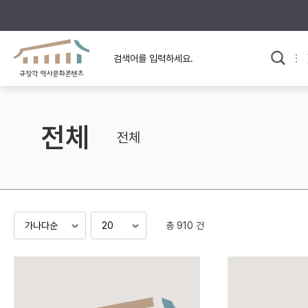
규장각의 어제와 오늘
사료와 문학으로 본
교
한국사
규장각 칼럼
고전문학 속 옛 사람들
전체
규장각 소개영상
고대
전체
고려
조선 전기
조선 후기
근대
총 910 건
검색하기
다시쓰
검색 연산자 사용안내