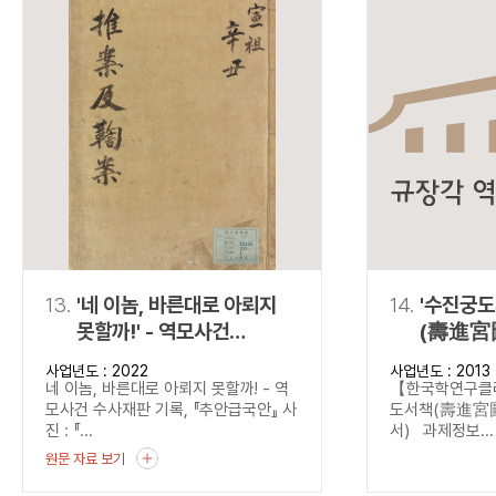
13.
'네 이놈, 바른대로 아뢰지
14.
'수진궁
못할까!' - 역모사건
(壽進宮
수사재판 기록,
(탈초·정
사업년도 : 2022
사업년도 : 2013
『추안급국안』
네 이놈, 바른대로 아뢰지 못할까! - 역
【한국학연구
모사건 수사재판 기록, 『추안급국안』 사
도서책(壽進宮圖
진 : 『...
서) 과제정보...
원문 자료 보기