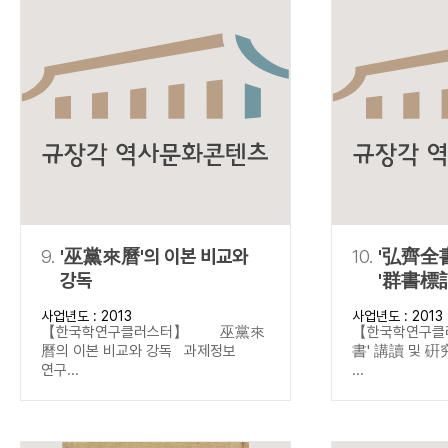
9.
'巫黨來曆'의 이본 비교와
10.
'弘齊全書
강독
'群書標記
중심으로
사업년도 : 2013
사업년도 : 2013
【한국학연구클러스터】 巫黨來
【한국학연구
曆의 이본 비교와 강독 과제정보
書' 講讀 및 
연구...
...