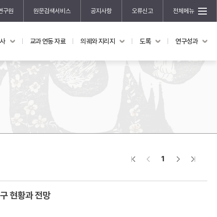
연구원
원문검색서비스
공지사항
오류신고
전체메뉴
국사
교과 연동 자료
의궤와 지리지
도록
연구성과
도록
연구성과
전시 도록
한국학 연구 용역 사업
규장각 소장품 해설
한국학 저술지원 사업
한국학 연구클러스터 사업
한국학 학술대회
신진학자 초청 연구교류 사업
규장각-솔벗 연구비 지원 사업
1
규장각-산기 연구비 지원 사업
연구논문
기획연구
연구 현황과 전망
홍재 한국학 펠로십 프로그램