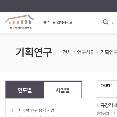
규장각의 어제와 오늘
사료와 문학으로 본
한국사
규장각 칼럼
고전문학 속 옛 사람들
기획연구
규장각 소개영상
고대
전체
연구성과
기획연
고려
조선 전기
조선 후기
근대
연도별
사업별
검색하기
다시쓰
1.
규장각 
한국학 연구 용역 사업
검색 연산자 사용안내
연구성과
기