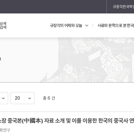
규장각한국학
상세
규장각의 어제와 오늘
사료와 문학으로 본 한
교과 연동 자료
의궤와 지리지
검색
의궤를 통해 본 왕실 생활
지리지 이야기
구
총 6 건
기
소장 중국본(中國本) 자료 소개 및 이를 이용한 한국의 중국사 
획연구