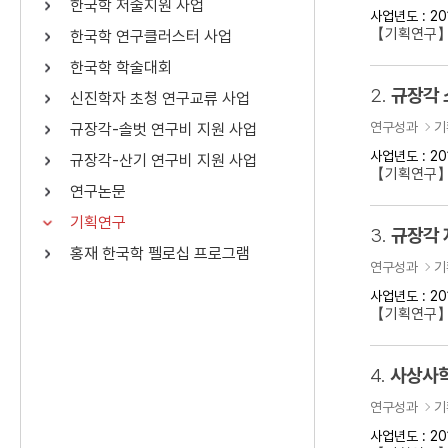
한국학 저술지원 사업
사업년도 : 20
연산자
사용 예
【기획연구】
한국학 연구클러스터 사업
“정조”와 “정약
AND
정조 AND 정약용
한국학 학술대회
색
2.
규장각 
신진학자 초청 연구교류 사업
OR
정조 OR 정약용
“정조” 또는 “정
연구성과
기
규장각-솔벗 연구비 지원 사업
“정조”가 나온 후
NOT
정조 NOT 정약용
료를 검색
사업년도 : 20
규장각-산기 연구비 지원 사업
【기획연구
연구논문
동시에 여러 개의 연산자를 사용할 수 있습니다.
기획연구
3.
규장각 
홍재 한국학 펠로십 프로그램
연구성과
기
사업년도 : 20
【기획연구】
4.
사상사학
연구성과
기
사업년도 : 20