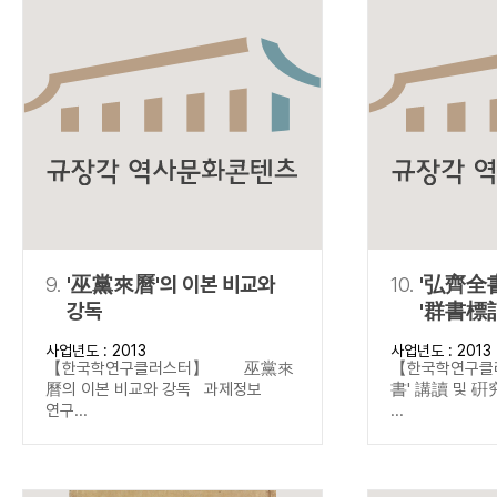
9.
'巫黨來曆'의 이본 비교와
10.
'弘齊全書
강독
'群書標記
중심으로
사업년도 : 2013
사업년도 : 2013
【한국학연구클러스터】 巫黨來
【한국학연구
曆의 이본 비교와 강독 과제정보
書' 講讀 및 
연구...
...