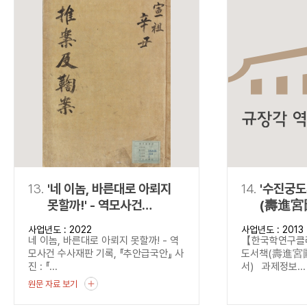
13.
'네 이놈, 바른대로 아뢰지
14.
'수진궁
못할까!' - 역모사건
(壽進宮
수사재판 기록,
(탈초·정
사업년도 : 2022
사업년도 : 2013
『추안급국안』
네 이놈, 바른대로 아뢰지 못할까! - 역
【한국학연구
모사건 수사재판 기록, 『추안급국안』 사
도서책(壽進宮圖
진 : 『...
서) 과제정보...
원문 자료 보기