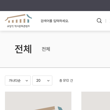
규장각의 어제와 오늘
사료와 문학으로 본
교
한국사
규장각 칼럼
고전문학 속 옛 사람들
전체
규장각 소개영상
고대
전체
고려
조선 전기
조선 후기
근대
총 910 건
검색하기
다시쓰
검색 연산자 사용안내