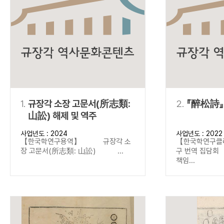
연산자
사용 예
“정조”와 “정약
AND
정조 AND 정약용
색
OR
정조 OR 정약용
“정조” 또는 “정
“정조”가 나온 후
NOT
정조 NOT 정약용
료를 검색
동시에 여러 개의 연산자를 사용할 수 있습니다.
1.
규장각 소장 고문서(所志類:
2.
『醉松詩』
山訟) 해제 및 역주
사업년도 : 2024
사업년도 : 2022
【한국학연구용역】 규장각 소
【한국학연구클
장 고문서(所志類: 山訟) ...
구 번역 집
책임...