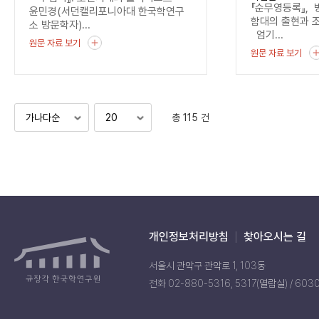
기록
『순무영등록』, 
윤민경(서던캘리포니아대 한국학연구
함대의 출현과 
소 방문학자)...
엄기...
원문 자료 보기
원문 자료 보기
총 115 건
개인정보처리방침
찾아오시는 길
서울시 관악구 관악로 1, 103동
전화 02-880-5316, 5317(열람실) / 603