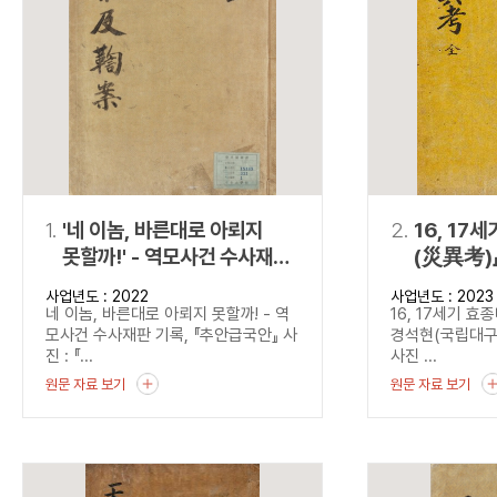
연산자
사용 예
“정조”와 “정약
AND
정조 AND 정약용
색
OR
정조 OR 정약용
“정조” 또는 “정
“정조”가 나온 후
NOT
정조 NOT 정약용
료를 검색
동시에 여러 개의 연산자를 사용할 수 있습니다.
1.
'네 이놈, 바른대로 아뢰지
2.
16, 17
못할까!' - 역모사건 수사재판
(災異考)
기록, 『추안급국안』
사업년도 : 2022
사업년도 : 2023
네 이놈, 바른대로 아뢰지 못할까! - 역
16, 17세기 
모사건 수사재판 기록, 『추안급국안』 사
경석현(국립대
진 : 『...
사진 ...
원문 자료 보기
원문 자료 보기