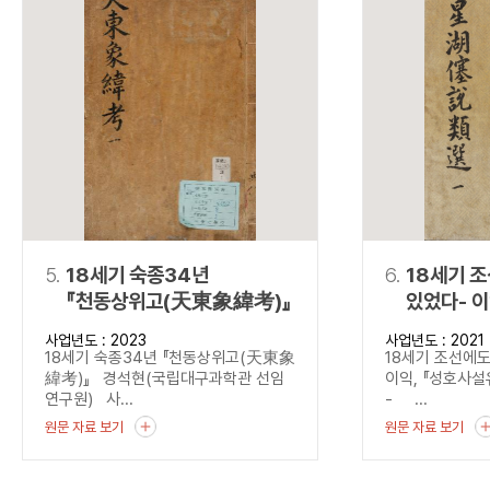
5.
18세기 숙종34년
6.
18세기 
『천동상위고(天東象緯考)』
있었다- 
(星湖僿說
사업년도 : 2023
사업년도 : 2021
18세기 숙종34년 『천동상위고(天東象
18세기 조선에도
緯考)』 경석현(국립대구과학관 선임
이익, 『성호사
연구원) 사...
- ...
원문 자료 보기
원문 자료 보기