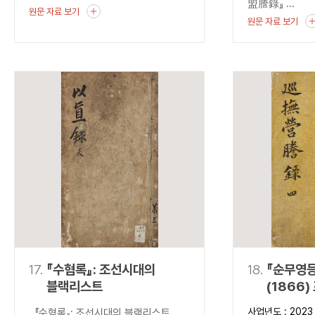
盟謄錄』 ...
원문 자료 보기
원문 자료 보기
17.
『수혐록』: 조선시대의
18.
『순무영등
블랙리스트
(1866
출현과 조
사업년도 : 2023
『수혐록』: 조선시대의 블랙리스트