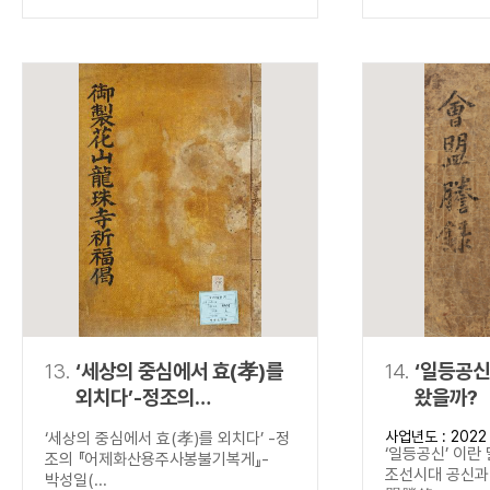
13.
‘세상의 중심에서 효(孝)를
14.
‘일등공신
외치다’-정조의
왔을까?
『어제화산용주사봉불기복게
사업년도 : 2022
‘세상의 중심에서 효(孝)를 외치다’ -정
』-
‘일등공신’ 이란
조의 『어제화산용주사봉불기복게』-
조선시대 공신과 
박성일(...