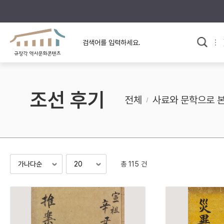
규장각의 어제와 오늘
사료와 문학으로 본
교
한국사
규장각 칼럼
고전문학 속 옛 사람들
조선 후기
규장각 소개영상
고대
전체
사료와 문학으로 
고려
조선 전기
조선 후기
근대
총 115 건
검색하기
다시쓰
검색 연산자 사용안내