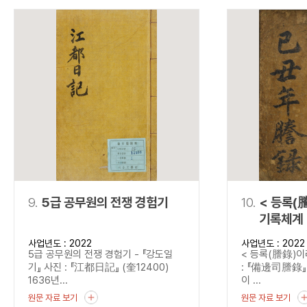
9.
5급 공무원의 전쟁 경험기
10.
< 등록(
기록체계 
사업년도 : 2022
사업년도 : 2022
5급 공무원의 전쟁 경험기 - 『강도일
< 등록(謄錄)이
기』 사진 : 『江都日記』 (奎12400)
: 『備邊司謄錄』 
1636년...
이 ...
원문 자료 보기
원문 자료 보기