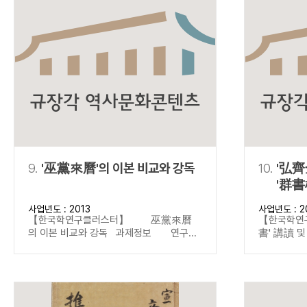
9.
'巫黨來曆'의 이본 비교와 강독
10.
'弘齊
'群書
사업년도 : 2013
사업년도 : 2
【한국학연구클러스터】 巫黨來曆
【한국학연
의 이본 비교와 강독 과제정보 연구...
書' 講讀 