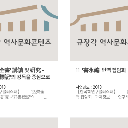
全書' 講讀 및 硏究 -
11.
'書永編' 번역 집담회
標記'의 강독을 중심으로
013
사업년도 : 2013
구클러스터】 '弘齊全
【한국학연구클러스터】 
및 硏究 -'群書標記'의 ...
역 집담회 과제정보 연구책임자