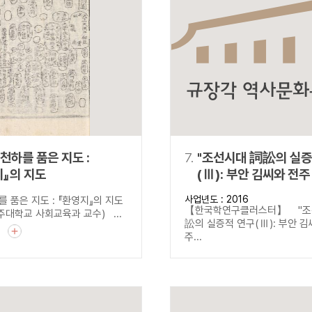
천하를 품은 지도 :
7.
"조선시대 詞訟의 실증
지』의 지도
(Ⅲ): 부안 김씨와 전주 최씨의
산송 자료 강독"
사업년도 : 2016
 품은 지도 : 『환영지』의 지도
【한국학연구클러스터】 "조
대학교 사회교육과 교수) ...
訟의 실증적 연구(Ⅲ): 부안 
기
주...