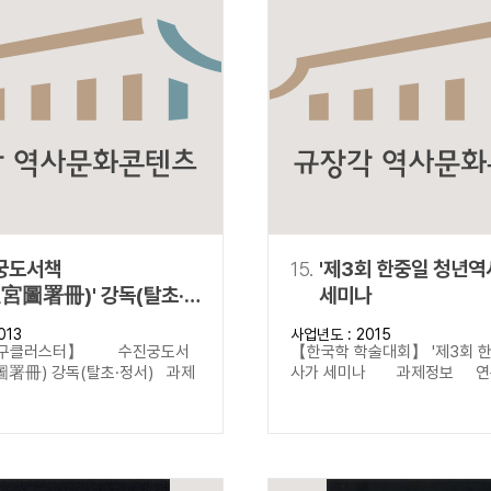
궁도서책
15.
'제3회 한중일 청년
宮圖署冊)' 강독(탈초·
세미나
013
사업년도 : 2015
연구클러스터】 수진궁도서
【한국학 학술대회】 '제3회 
署冊) 강독(탈초·정서) 과제
사가 세미나 과제정보 연구