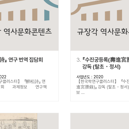
설명
용”이 동시에 포함된 자료를 검
약용”이 포함된 자료를 검색
 “정약용”이 나오지 않는 자
詩』 연구 번역 집담회
3.
『수진궁등록(壽進宮
강독 (탈초・정서)
022
사업년도 : 2020
구클러스터】 『醉松詩』 연
【한국학연구클러스터】 『수
집담회 과제정보 연구책
進宮謄錄)』 강독 (탈초・정
보 ...