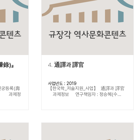
謄錄)』
4.
通譯과 譯官
사업년도 : 2019
진궁등록(壽
【한국학_저술지원_사업】 通譯과 譯官
서) 과제정
과제정보 연구책임자 : 정승혜(수...