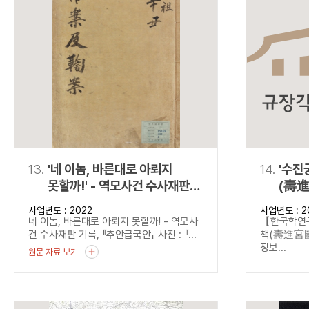
13.
'네 이놈, 바른대로 아뢰지
14.
'수진
못할까!' - 역모사건 수사재판
(壽進
기록, 『추안급국안』
정서)
사업년도 : 2022
사업년도 : 2
네 이놈, 바른대로 아뢰지 못할까! - 역모사
【한국학
건 수사재판 기록, 『추안급국안』 사진 : 『...
책(壽進宮圖
정보...
원문 자료 보기