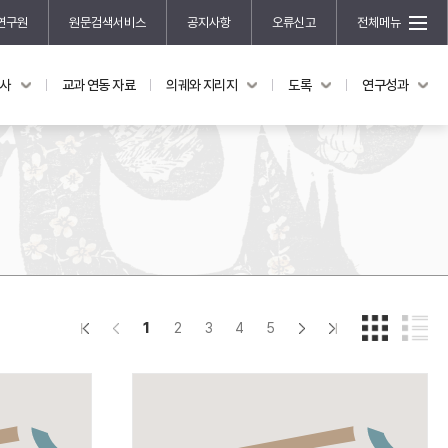
연구원
원문검색서비스
공지사항
오류신고
전체메뉴
국사
교과 연동 자료
의궤와 지리지
도록
연구성과
도록
연구성과
전시 도록
한국학 연구 용역 사업
규장각 소장품 해설
한국학 저술지원 사업
한국학 연구클러스터 사업
한국학 학술대회
신진학자 초청 연구교류 사업
규장각-솔벗 연구비 지원 사업
1
2
3
4
5
규장각-산기 연구비 지원 사업
연구논문
기획연구
홍재 한국학 펠로십 프로그램