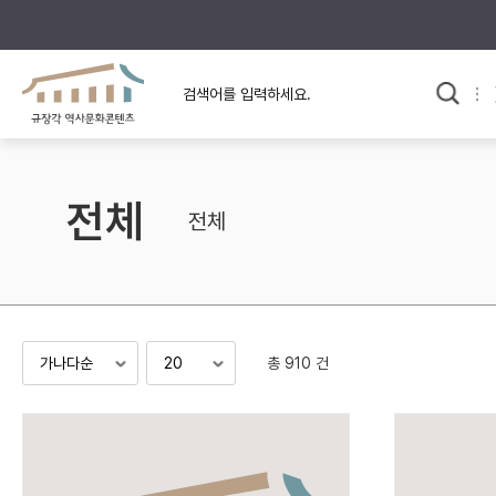
규장각의 어제와 오늘
사료와 문학으로 본
한국사
규장각 칼럼
고전문학 속 옛 사람들
전체
규장각 소개영상
고대
전체
고려
조선 전기
조선 후기
근대
총 910 건
검색하기
다시쓰
검색 연산자 사용안내