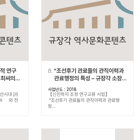
적 연구
8.
"조선후기 관료들의 관직이력과
관료행정의 특성 – 규장각 소장
‘정사책’(政事冊) 자료의 분석을
사업년도 : 2018
중심으로"
선시대 詞
【신진학자 초청 연구교류 사업】
김씨 와 전
"조선후기 관료들의 관직이력과 관료행
정...