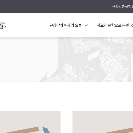
규장각한국학
상세
규장각의 어제와 오늘
사료와 문학으로 본 한
교과 연동 자료
의궤와 지리지
검색
의궤를 통해 본 왕실 생활
지리지 이야기
기