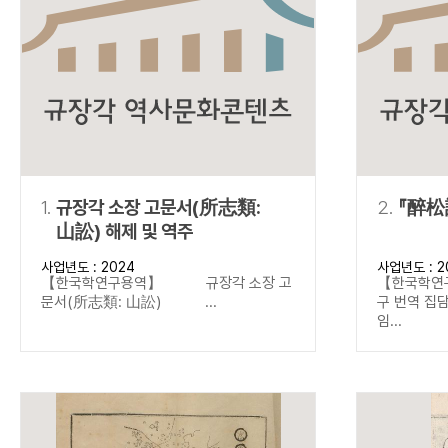
연산자
사용 예
“정조”와 “정약
AND
정조 AND 정약용
색
OR
정조 OR 정약용
“정조” 또는 “정
“정조”가 나온 후
NOT
정조 NOT 정약용
료를 검색
동시에 여러 개의 연산자를 사용할 수 있습니다.
1.
규장각 소장 고문서(所志類:
2.
『醉松
山訟) 해제 및 역주
사업년도 : 2024
사업년도 : 2
【한국학연구용역】 규장각 소장 고
【한국학연
문서(所志類: 山訟) ...
구 번역 
임...