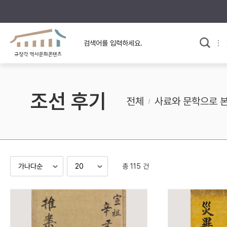
규장각의 어제와 오늘
사료와 문학으로 본
교
한국사
규장각 칼럼
고전문학 속 옛 사람들
조선 후기
규장각 소개영상
고대
전체
사료와 문학으로 
고려
조선 전기
조선 후기
근대
총 115 건
검색하기
다시쓰
검색 연산자 사용안내