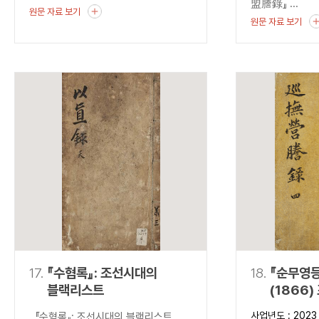
盟謄錄』 ...
원문 자료 보기
원문 자료 보기
17.
『수혐록』: 조선시대의
18.
『순무영등
블랙리스트
(1866
출현과 조
사업년도 : 2023
『수혐록』: 조선시대의 블랙리스트