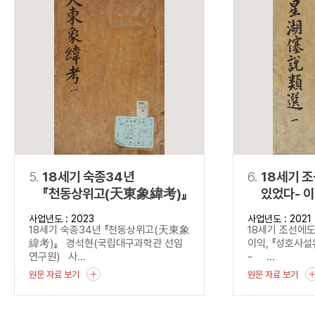
5.
18세기 숙종34년
6.
18세기 
『천동상위고(天東象緯考)』
있었다- 
(星湖僿說
사업년도 : 2023
사업년도 : 2021
18세기 숙종34년 『천동상위고(天東象
18세기 조선에도
緯考)』 경석현(국립대구과학관 선임
이익, 『성호사
연구원) 사...
- ...
원문 자료 보기
원문 자료 보기