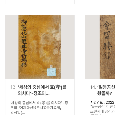
13.
‘세상의 중심에서 효(孝)를
14.
‘일등공신
외치다’-정조의
왔을까?
『어제화산용주사봉불기복게
사업년도 : 2022
‘세상의 중심에서 효(孝)를 외치다’ -정
』-
‘일등공신’ 이란
조의 『어제화산용주사봉불기복게』-
조선시대 공신과 
박성일(...