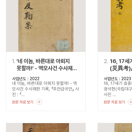
연산자
사용 예
“정조”와 “정약
AND
정조 AND 정약용
색
OR
정조 OR 정약용
“정조” 또는 “정
“정조”가 나온 후
NOT
정조 NOT 정약용
료를 검색
동시에 여러 개의 연산자를 사용할 수 있습니다.
1.
'네 이놈, 바른대로 아뢰지
2.
16, 17
못할까!' - 역모사건 수사재판
(災異考)
기록, 『추안급국안』
사업년도 : 2022
사업년도 : 2023
네 이놈, 바른대로 아뢰지 못할까! - 역
16, 17세기 
모사건 수사재판 기록, 『추안급국안』 사
경석현(국립대
진 : 『...
사진 ...
원문 자료 보기
원문 자료 보기