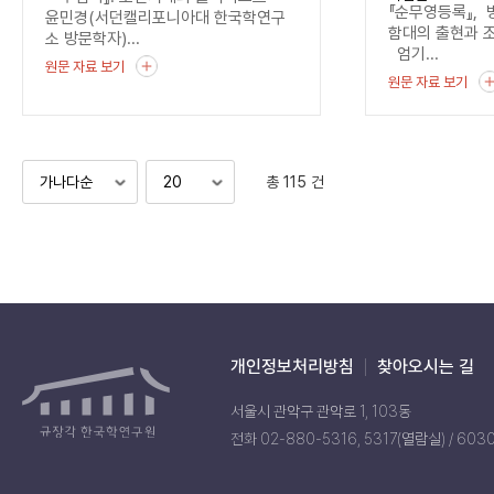
기록
『순무영등록』, 
윤민경(서던캘리포니아대 한국학연구
함대의 출현과 
소 방문학자)...
엄기...
원문 자료 보기
원문 자료 보기
총 115 건
개인정보처리방침
찾아오시는 길
서울시 관악구 관악로 1, 103동
전화 02-880-5316, 5317(열람실) / 603