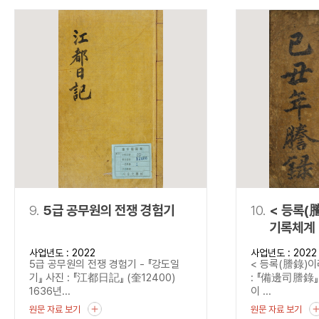
9.
5급 공무원의 전쟁 경험기
10.
< 등록(
기록체계 
사업년도 : 2022
사업년도 : 2022
5급 공무원의 전쟁 경험기 - 『강도일
< 등록(謄錄)이
기』 사진 : 『江都日記』 (奎12400)
: 『備邊司謄錄』 
1636년...
이 ...
원문 자료 보기
원문 자료 보기