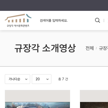
규장각의 어제와 오늘
사료와 문학으로 본
교
한국사
규장각 칼럼
고전문학 속 옛 사람들
규장각 소개영상
규장각 소개영상
고대
전체
규장
고려
조선 전기
조선 후기
근대
총 7 건
검색하기
다시쓰
검색 연산자 사용안내