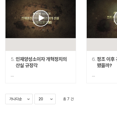
5.
인재양성소이자 개혁정치의
6.
정조 이후
산실 규장각
됐을까?
...
...
총 7 건