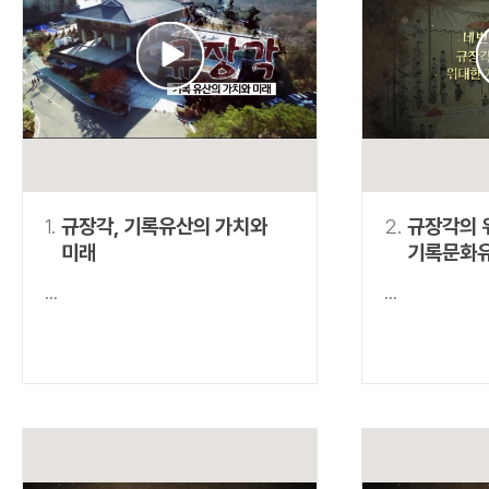
연산자
사용 예
“정조”와 “정약
AND
정조 AND 정약용
색
OR
정조 OR 정약용
“정조” 또는 “정
“정조”가 나온 후
NOT
정조 NOT 정약용
료를 검색
동시에 여러 개의 연산자를 사용할 수 있습니다.
1.
규장각, 기록유산의 가치와
2.
규장각의 
미래
기록문화
...
...