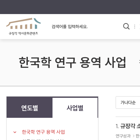
규장각의 어제와 오늘
사료와 문학으로 본
교
한국사
규장각 칼럼
고전문학 속 옛 사람들
한국학 연구 용역 사업
규장각 소개영상
고대
고려
조선 전기
조선 후기
근대
연도별
사업별
검색하기
다시쓰
1.
규장각 
한국학 연구 용역 사업
검색 연산자 사용안내
연구성과
한