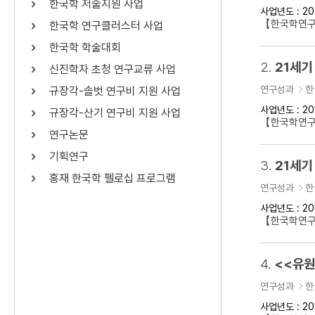
한국학 저술지원 사업
사업년도 : 20
연산자
사용 예
【한국학연구
한국학 연구클러스터 사업
“정조”와 “정약
AND
정조 AND 정약용
한국학 학술대회
색
2.
21세기
신진학자 초청 연구교류 사업
OR
정조 OR 정약용
“정조” 또는 “정
연구성과
한
규장각-솔벗 연구비 지원 사업
“정조”가 나온 후
NOT
정조 NOT 정약용
료를 검색
사업년도 : 20
규장각-산기 연구비 지원 사업
【한국학연구
연구논문
동시에 여러 개의 연산자를 사용할 수 있습니다.
기획연구
3.
21세기
홍재 한국학 펠로십 프로그램
연구성과
한
사업년도 : 20
【한국학연구
4.
<<유원
연구성과
한
사업년도 : 20