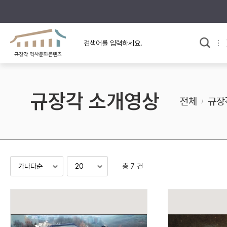
규장각의 어제와 오늘
사료와 문학으로 본
교
한국사
규장각 칼럼
고전문학 속 옛 사람들
규장각 소개영상
규장각 소개영상
고대
전체
규장
고려
조선 전기
조선 후기
근대
총 7 건
검색하기
다시쓰
검색 연산자 사용안내