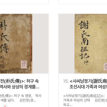
전(朴氏傳)>: 허구 속
15.
<사씨남정기(謝氏南
 역사와 상상의 경계를
조선시대 가족과 여성
氏傳)>: 허구 속 영웅, 역사
<사씨남정기(謝氏南征記)>:
계를 넘다. 김민정(경...
가족과 여성의 선택 김민정(
학교...
기