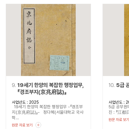
9.
19세기 한양의 복잡한 행정업무,
10.
5급 
『경조부지(京兆府誌)』
사업년도 : 2025
사업년도 : 2
19세기 한양의 복잡한 행정업무 -『경조부
5급 공무원의
지(京兆府誌)』- 정다혜(서울대학교 국사
진 : 『江都日
학...
원문 자료 보
원문 자료 보기