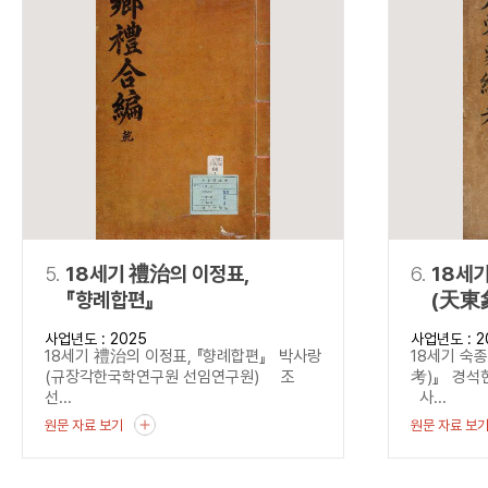
5.
18세기 禮治의 이정표,
6.
18세
『향례합편』
(天東
사업년도 : 2025
사업년도 : 2
18세기 禮治의 이정표, 『향례합편』 박사랑
18세기 숙
(규장각한국학연구원 선임연구원) 조
考)』 경석
선...
사...
원문 자료 보기
원문 자료 보