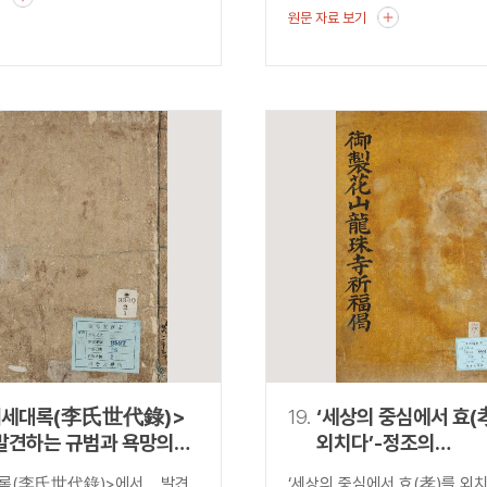
원문 자료 보기
씨세대록(李氏世代錄)>
19.
‘세상의 중심에서 효(
발견하는 규범과 욕망의
외치다’-정조의
『어제화산용주사봉불
록(李氏世代錄)>에서 발견
‘세상의 중심에서 효(孝)를 외치