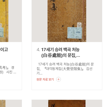
재이고
4.
17세기 승려 백곡 처능
(白谷處能)의 문집,
『대각등계집(大覺登階集)』
17세기 승려 백곡 처능(白谷處能)의 문
災異考)』 경
집, 『대각등계집(大覺登階集)』 김선
 사진 ...
기...
원문 자료 보기