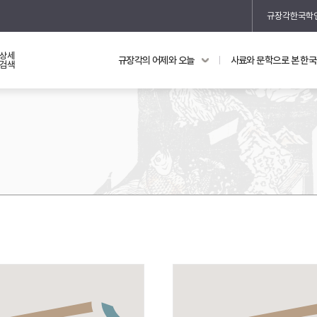
규장각한국학
상세
규장각의 어제와 오늘
사료와 문학으로 본 한
교과 연동 자료
의궤와 지리지
검색
의궤를 통해 본 왕실 생활
지리지 이야기
기