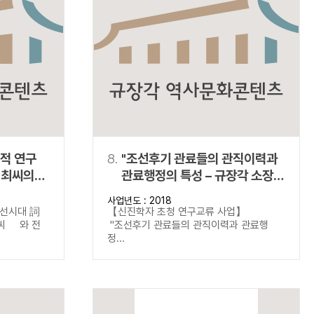
적 연구
8.
"조선후기 관료들의 관직이력과
관료행정의 특성 – 규장각 소장
‘정사책’(政事冊) 자료의 분석을
사업년도 : 2018
중심으로"
선시대 詞
【신진학자 초청 연구교류 사업】
김씨 와 전
"조선후기 관료들의 관직이력과 관료행
정...