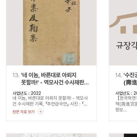
13.
'네 이놈, 바른대로 아뢰지
14.
'수진
못할까!' - 역모사건 수사재판
(壽進
기록, 『추안급국안』
정서)
사업년도 : 2022
사업년도 : 2
네 이놈, 바른대로 아뢰지 못할까! - 역모사
【한국학
건 수사재판 기록, 『추안급국안』 사진 : 『...
책(壽進宮圖
정보...
원문 자료 보기