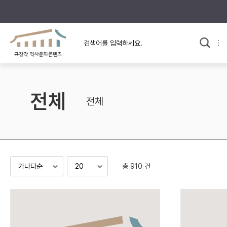
규장각의 어제와 오늘
사료와 문학으로 본
한국사
규장각 칼럼
고전문학 속 옛 사람들
전체
규장각 소개영상
고대
전체
고려
조선 전기
조선 후기
근대
총 910 건
검색하기
다시쓰
검색 연산자 사용안내