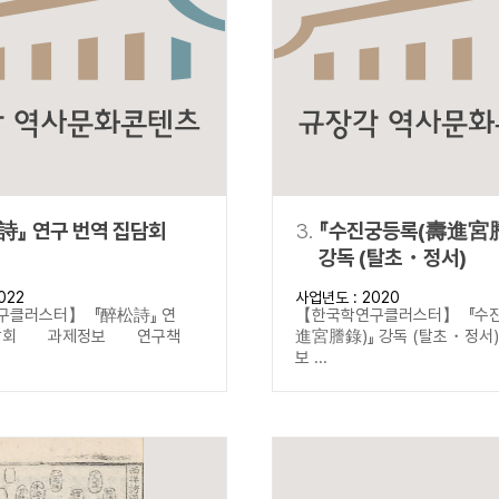
설명
용”이 동시에 포함된 자료를 검
약용”이 포함된 자료를 검색
 “정약용”이 나오지 않는 자
詩』 연구 번역 집담회
3.
『수진궁등록(壽進宮
강독 (탈초・정서)
022
사업년도 : 2020
구클러스터】 『醉松詩』 연
【한국학연구클러스터】 『수
집담회 과제정보 연구책
進宮謄錄)』 강독 (탈초・정
보 ...