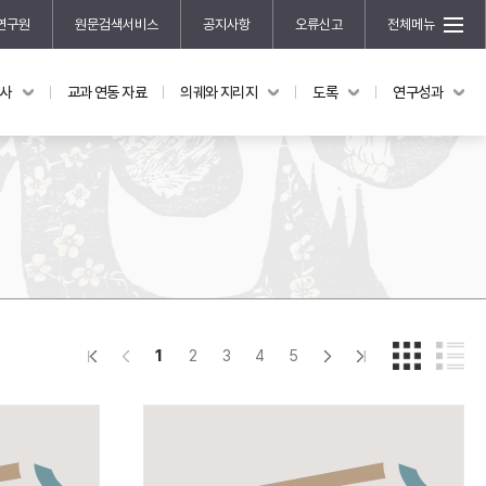
연구원
원문검색서비스
공지사항
오류신고
전체메뉴
국사
교과 연동 자료
의궤와 지리지
도록
연구성과
도록
연구성과
전시 도록
한국학 연구 용역 사업
규장각 소장품 해설
한국학 저술지원 사업
한국학 연구클러스터 사업
한국학 학술대회
신진학자 초청 연구교류 사업
규장각-솔벗 연구비 지원 사업
1
2
3
4
5
규장각-산기 연구비 지원 사업
연구논문
기획연구
홍재 한국학 펠로십 프로그램