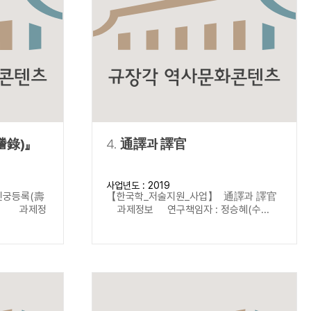
謄錄)』
4.
通譯과 譯官
사업년도 : 2019
진궁등록(壽
【한국학_저술지원_사업】 通譯과 譯官
서) 과제정
과제정보 연구책임자 : 정승혜(수...