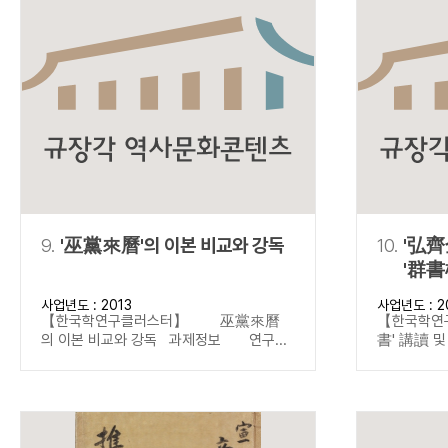
9.
'巫黨來曆'의 이본 비교와 강독
10.
'弘齊
'群書
사업년도 : 2013
사업년도 : 2
【한국학연구클러스터】 巫黨來曆
【한국학연
의 이본 비교와 강독 과제정보 연구...
書' 講讀 