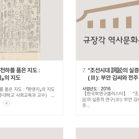
천하를 품은 지도 :
7.
"조선시대 詞訟의 실증
지』의 지도
(Ⅲ): 부안 김씨와 전주 최씨의
산송 자료 강독"
사업년도 : 2016
 품은 지도 : 『환영지』의 지도
【한국학연구클러스터】 "조
대학교 사회교육과 교수) ...
訟의 실증적 연구(Ⅲ): 부안 
기
주...