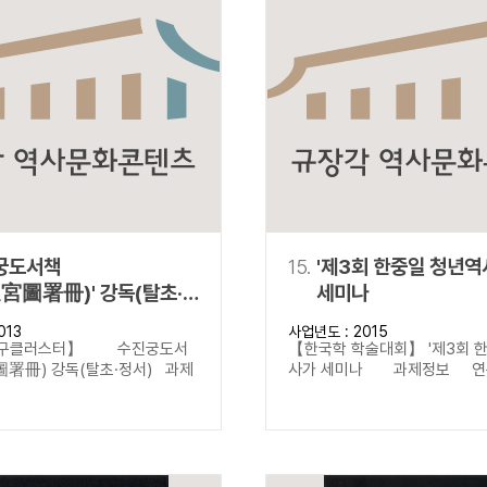
궁도서책
15.
'제3회 한중일 청년
宮圖署冊)' 강독(탈초·
세미나
013
사업년도 : 2015
연구클러스터】 수진궁도서
【한국학 학술대회】 '제3회 
署冊) 강독(탈초·정서) 과제
사가 세미나 과제정보 연구