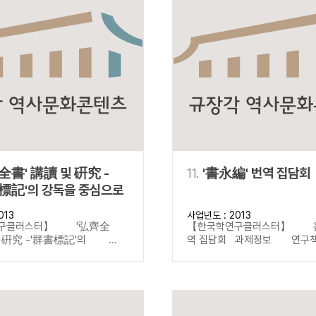
全書' 講讀 및 硏究 -
11.
'書永編' 번역 집담회
標記'의 강독을 중심으로
013
사업년도 : 2013
구클러스터】 '弘齊全
【한국학연구클러스터】 
및 硏究 -'群書標記'의 ...
역 집담회 과제정보 연구책임자