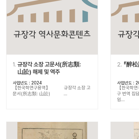
연산자
사용 예
“정조”와 “정약
AND
정조 AND 정약용
색
OR
정조 OR 정약용
“정조” 또는 “정
“정조”가 나온 후
NOT
정조 NOT 정약용
료를 검색
동시에 여러 개의 연산자를 사용할 수 있습니다.
1.
규장각 소장 고문서(所志類:
2.
『醉松
山訟) 해제 및 역주
사업년도 : 2024
사업년도 : 2
【한국학연구용역】 규장각 소장 고
【한국학연
문서(所志類: 山訟) ...
구 번역 
임...