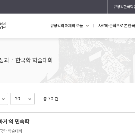
규장각한국학
상세
규장각의 어제와 오늘
사료와 문학으로 본 한
교과 연동 자료
의궤와 지리지
검색
의궤를 통해 본 왕실 생활
지리지 이야기
성과
한국학 학술대회
총 70 건
기
과거'의 민속학
국학 학술대회