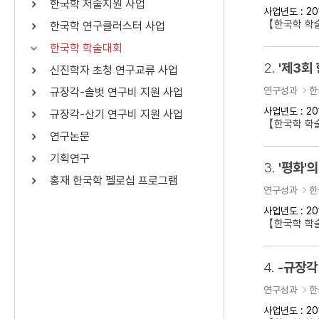
한국학 저술지원 사업
사업년도 : 20
연산자
사용 예
【한국학 학
한국학 연구클러스터 사업
“정조”와 “정약
AND
정조 AND 정약용
한국학 학술대회
색
2.
'제3회
신진학자 초청 연구교류 사업
OR
정조 OR 정약용
“정조” 또는 “정
연구성과
한
규장각-솔벗 연구비 지원 사업
“정조”가 나온 후
NOT
정조 NOT 정약용
료를 검색
사업년도 : 20
규장각-산기 연구비 지원 사업
【한국학 학
연구논문
동시에 여러 개의 연산자를 사용할 수 있습니다.
기획연구
3.
'평화'의
홍재 한국학 펠로십 프로그램
연구성과
한
사업년도 : 20
【한국학 학술
4.
-규장각
연구성과
한
사업년도 : 20