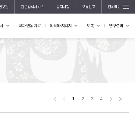
연구원
원문검색서비스
공지사항
오류신고
전체메뉴
국사
교과 연동 자료
의궤와 지리지
도록
연구성과
도록
연구성과
전시 도록
한국학 연구 용역 사업
규장각 소장품 해설
한국학 저술지원 사업
한국학 연구클러스터 사업
한국학 학술대회
신진학자 초청 연구교류 사업
규장각-솔벗 연구비 지원 사업
1
2
3
4
규장각-산기 연구비 지원 사업
연구논문
기획연구
홍재 한국학 펠로십 프로그램