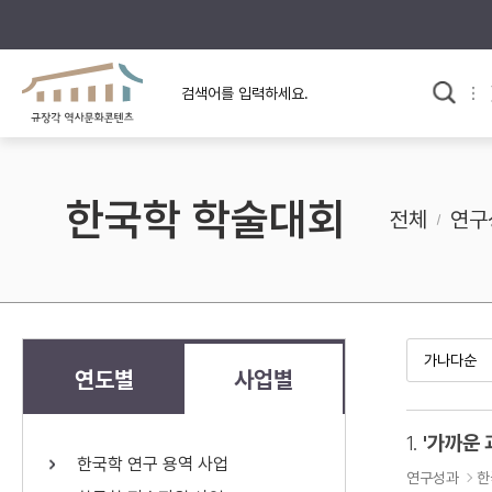
규장각의 어제와 오늘
사료와 문학으로 본
한국사
규장각 칼럼
고전문학 속 옛 사람들
한국학 학술대회
규장각 소개영상
고대
전체
연구
고려
조선 전기
조선 후기
근대
연도별
사업별
검색하기
다시쓰
1.
'가까운 
한국학 연구 용역 사업
검색 연산자 사용안내
연구성과
한