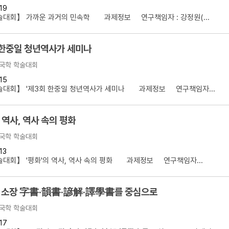
19
설명
술대회】 가까운 과거의 민속학 과제정보 연구책임자 : 강정원(...
용”이 동시에 포함된 자료를 검
 한중일 청년역사가 세미나
약용”이 포함된 자료를 검색
국학 학술대회
 “정약용”이 나오지 않는 자
15
술대회】 '제3회 한중일 청년역사가 세미나 과제정보 연구책임자...
 역사, 역사 속의 평화
국학 학술대회
13
대회】 '평화'의 역사, 역사 속의 평화 과제정보 연구책임자...
 소장 字書·韻書·諺解·譯學書를 중심으로
국학 학술대회
17