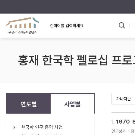
규장각의 어제와 오늘
사료와 문학으로 본
교
한국사
규장각 칼럼
고전문학 속 옛 사람들
홍재 한국학 펠로십 프
규장각 소개영상
고대
고려
조선 전기
조선 후기
근대
연도별
사업별
검색하기
다시쓰
1.
1970-
한국학 연구 용역 사업
검색 연산자 사용안내
연구성과
홍