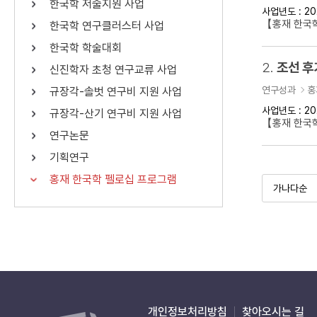
한국학 저술지원 사업
사업년도 : 20
연산자
사용 예
【홍재 한국학
한국학 연구클러스터 사업
“정조”와 “정약
AND
정조 AND 정약용
한국학 학술대회
색
2.
조선 후
신진학자 초청 연구교류 사업
OR
정조 OR 정약용
“정조” 또는 “정
연구성과
홍
규장각-솔벗 연구비 지원 사업
“정조”가 나온 후
NOT
정조 NOT 정약용
료를 검색
사업년도 : 20
규장각-산기 연구비 지원 사업
【홍재 한국
연구논문
동시에 여러 개의 연산자를 사용할 수 있습니다.
기획연구
홍재 한국학 펠로십 프로그램
개인정보처리방침
찾아오시는 길