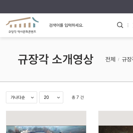
규장각의 어제와 오늘
사료와 문학으로 본
교
한국사
규장각 칼럼
고전문학 속 옛 사람들
규장각 소개영상
규장각 소개영상
고대
전체
규장
고려
조선 전기
조선 후기
근대
총 7 건
검색하기
다시쓰
검색 연산자 사용안내