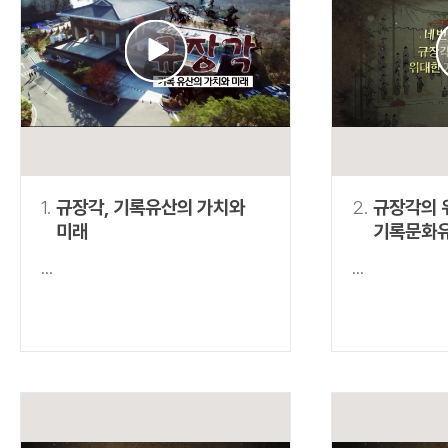
연산자
사용 예
“정조”와 “정약
AND
정조 AND 정약용
색
OR
정조 OR 정약용
“정조” 또는 “정
“정조”가 나온 후
NOT
정조 NOT 정약용
료를 검색
동시에 여러 개의 연산자를 사용할 수 있습니다.
1.
규장각, 기록유산의 가치와
2.
규장각의 
미래
기록문화
...
...