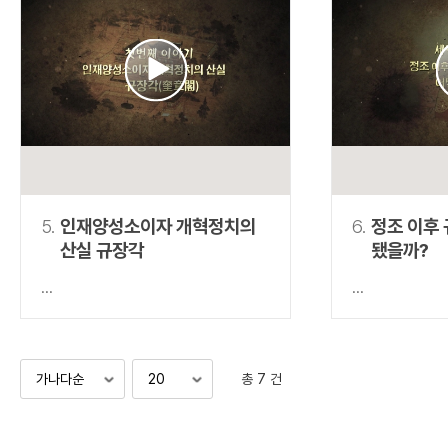
5.
인재양성소이자 개혁정치의
6.
정조 이후
산실 규장각
됐을까?
...
...
총 7 건