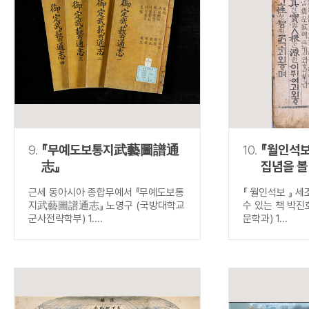
9.
『무예도보통지武藝圖譜通
10.
『월인석보
志』
집념을 볼
근세 동아시아 종합무예서 『무예도보통
『 월인석보 』 
지武藝圖譜通志』 노영구 (국방대학교
수 있는 책 박진
군사전략학부) 1....
문학과) 1...