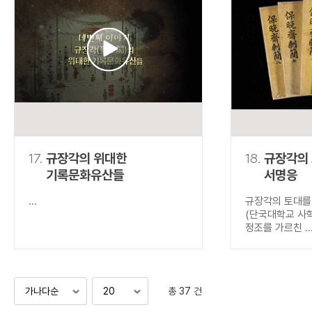
17.
규장각의 위대한
18.
규장각의
기록문화유산들
서명응
...
규장각의 토대를
(단국대학교 사
정조를 가르친 ..
총 37 건