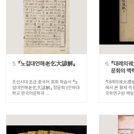
5.
『노걸대언해老乞大諺解』
6.
『대례의궤
문화의 맥
즉위식
조선시대 초급 중국어 회화 학습서 『노
『대례의궤大禮儀
걸대언해老乞大諺解』 장윤희 (인하대
에서 본 황제 즉
학교 한국어문학과 ...
국학연구원 책임연