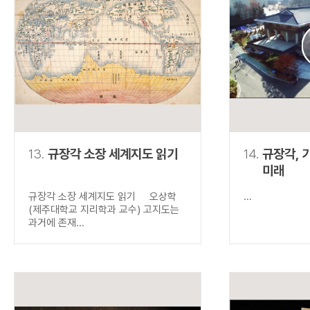
13.
규장각 소장 세계지도 읽기
14.
규장각, 
미래
규장각 소장 세계지도 읽기 오상학
...
(제주대학교 지리학과 교수) 고지도는
과거에 존재...