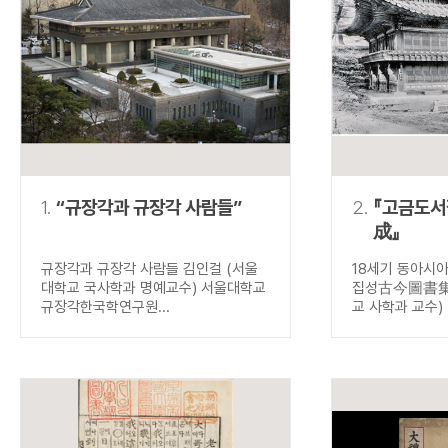
연산자
사용 예
“정조”와 “정약
AND
정조 AND 정약용
색
OR
정조 OR 정약용
“정조” 또는 “정
“정조”가 나온 후
NOT
정조 NOT 정약용
료를 검색
동시에 여러 개의 연산자를 사용할 수 있습니다.
1.
“규장각과 규장각 사람들”
2.
『고금도
成』
규장각과 규장각 사람들 김인걸 (서울
18세기 동아시
대학교 국사학과 명예교수) 서울대학교
집성古今圖書集成
규장각한국학연구원...
교 사학과 교수) .