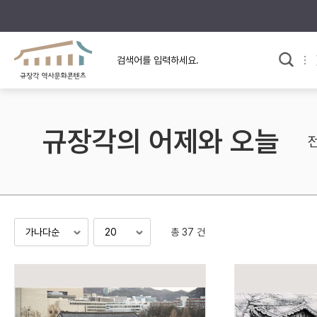
규장각의 어제와 오늘
사료와 문학으로 본
교
한국사
규장각 칼럼
고전문학 속 옛 사람들
규장각의 어제와 오늘
규장각 소개영상
고대
고려
조선 전기
조선 후기
근대
총 37 건
검색하기
다시쓰
검색 연산자 사용안내