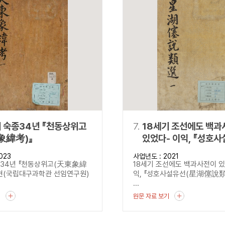
기 숙종34년 『천동상위고
7.
18세기 조선에도 백과
象緯考)』
있었다- 이익, 『성호
(星湖僿說類選)』 -
023
사업년도 : 2021
종34년 『천동상위고(天東象緯
18세기 조선에도 백과사전이 있었
현(국립대구과학관 선임연구원)
익, 『성호사설유선(星湖僿說類
...
기
원문 자료 보기