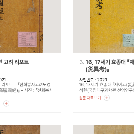
설명
용”이 동시에 포함된 자료를 검
약용”이 포함된 자료를 검색
 “정약용”이 나오지 않는 자
년 고려 리포트
3.
16, 17세기 효종대 『
(災異考)』
021
사업년도 : 2023
려 리포트 - 『선화봉사고려도경
16, 17세기 효종대 『재이고(
驪圖經)』 - 사진 : 『선화봉사
석현(국립대구과학관 선임연구원)
원문 자료 보기
기