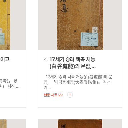
재이고
4.
17세기 승려 백곡 처능
(白谷處能)의 문집,
『대각등계집(大覺登階集)』
17세기 승려 백곡 처능(白谷處能)의 문
災異考)』 경
집, 『대각등계집(大覺登階集)』 김선
 사진 ...
기...
원문 자료 보기