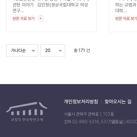
관한 이야기 김민정(경상국립대학교 여성
하는 규범과
연구...
대학...
원문 자료 보기
원문 자료 보
총 171 건
개인정보처리방침
찾아오시는 길
서울시 관악구 관악로 1, 103동
전화 02-880-5316, 5317(열람실) / 603