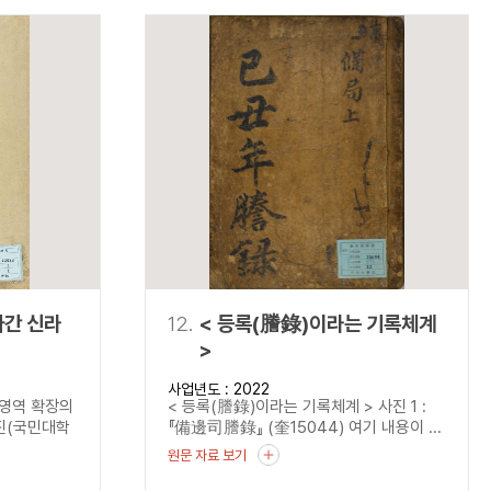
나간 신라
12.
< 등록(謄錄)이라는 기록체계
>
사업년도 : 2022
 영역 확장의
< 등록(謄錄)이라는 기록체계 > 사진 1 :
진(국민대학
『備邊司謄錄』 (奎15044) 여기 내용이 ...
원문 자료 보기