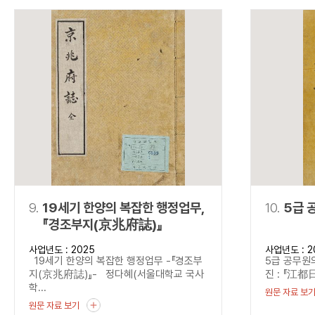
9.
19세기 한양의 복잡한 행정업무,
10.
5급 
『경조부지(京兆府誌)』
사업년도 : 2025
사업년도 : 2
19세기 한양의 복잡한 행정업무 -『경조부
5급 공무원의
지(京兆府誌)』- 정다혜(서울대학교 국사
진 : 『江都日
학...
원문 자료 보
원문 자료 보기