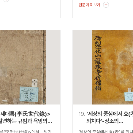
원문 자료 보기
씨세대록(李氏世代錄)>
19.
‘세상의 중심에서 효(
발견하는 규범과 욕망의
외치다’-정조의
『어제화산용주사봉불
록(李氏世代錄)>에서 발견
‘세상의 중심에서 효(孝)를 외치