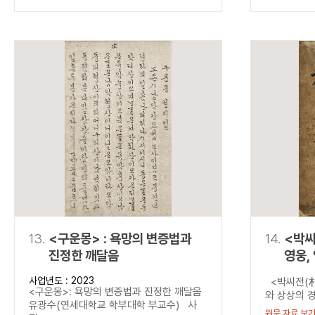
13.
<구운몽> : 욕망의 변증법과
14.
<박씨
진정한 깨달음
영웅,
넘다.
사업년도 : 2023
<박씨전(朴
<구운몽>: 욕망의 변증법과 진정한 깨달음
와 상상의 경
유광수(연세대학교 학부대학 부교수) 사
원문 자료 보