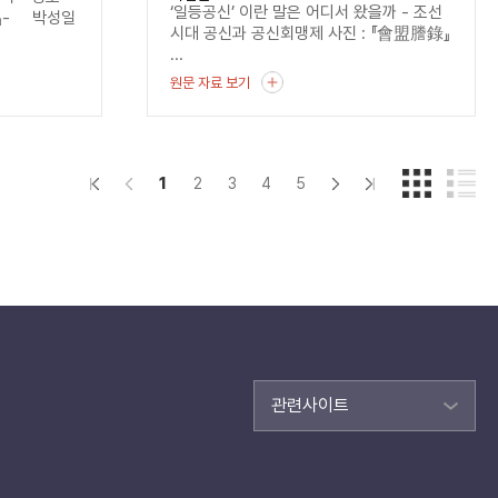
‘일등공신’ 이란 말은 어디서 왔을까 - 조선
』- 박성일
시대 공신과 공신회맹제 사진 : 『會盟謄錄』
...
원문 자료 보기
1
2
3
4
5
관련사이트