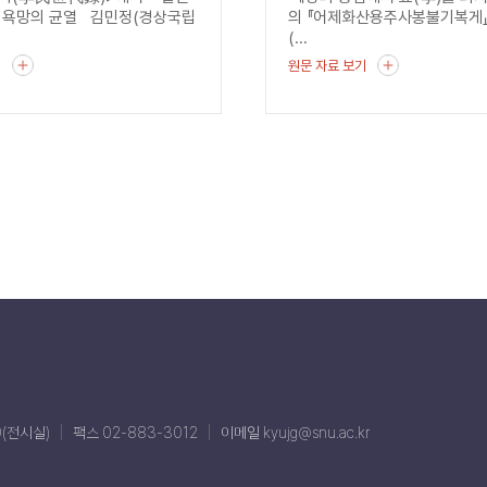
 욕망의 균열 김민정(경상국립
의 『어제화산용주사봉불기복게
(...
기
원문 자료 보기
0(전시실)
팩스 02-883-3012
이메일 kyujg@snu.ac.kr