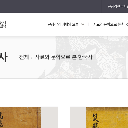
규장각한국학
상세
규장각의 어제와 오늘
사료와 문학으로 본 한
교과 연동 자료
의궤와 지리지
검색
의궤를 통해 본 왕실 생활
사
지리지 이야기
전체
사료와 문학으로 본 한국사
기