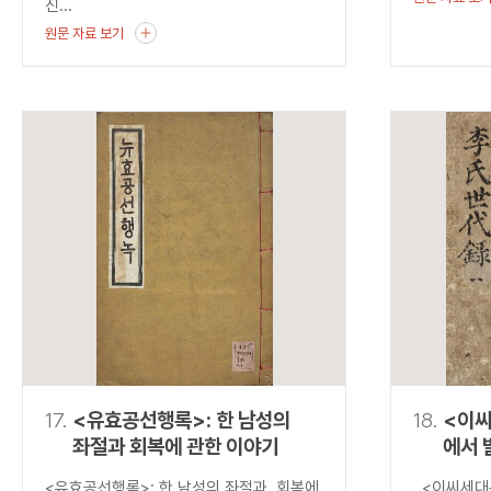
진...
원문 자료 보기
17.
<유효공선행록>: 한 남성의
18.
<이
좌절과 회복에 관한 이야기
에서 
균열
<유효공선행록>: 한 남성의 좌절과 회복에
<이씨세대