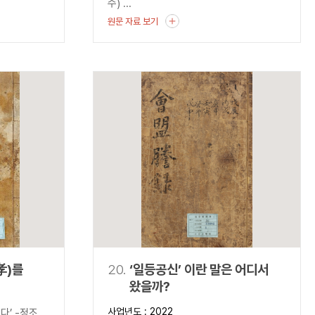
수) ...
원문 자료 보기
孝)를
20.
‘일등공신’ 이란 말은 어디서
왔을까?
기복게』-
사업년도 : 2022
다’ -정조