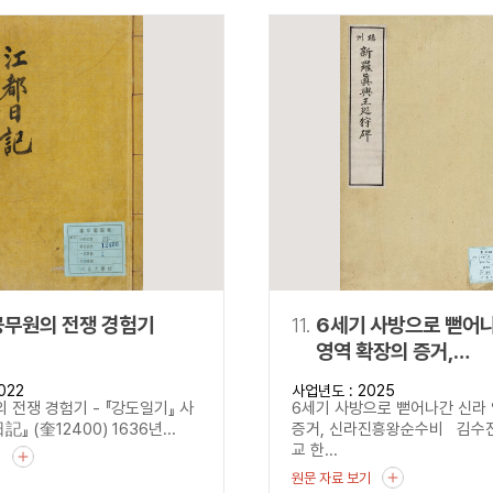
공무원의 전쟁 경험기
11.
6세기 사방으로 뻗어
영역 확장의 증거,
신라진흥왕순수비
022
사업년도 : 2025
 전쟁 경험기 - 『강도일기』 사
6세기 사방으로 뻗어나간 신라
記』 (奎12400) 1636년...
증거, 신라진흥왕순수비 김수
교 한...
기
원문 자료 보기