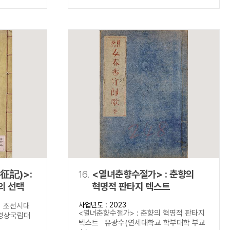
征記)>:
16.
<열녀춘향수절가> : 춘향의
의 선택
혁명적 판타지 텍스트
사업년도 : 2023
 조선시대
<열녀춘향수절가> : 춘향의 혁명적 판타지
경상국립대
텍스트 유광수(연세대학교 학부대학 부교