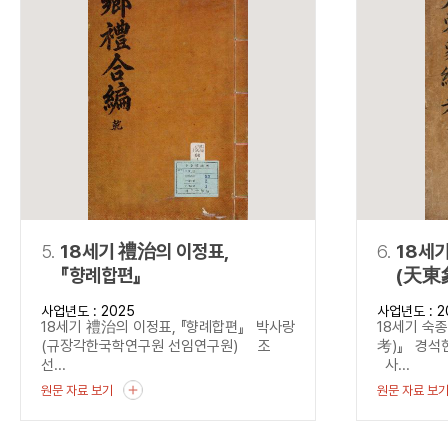
5.
18세기 禮治의 이정표,
6.
18세
『향례합편』
(天東
사업년도 : 2025
사업년도 : 2
18세기 禮治의 이정표, 『향례합편』 박사랑
18세기 숙
(규장각한국학연구원 선임연구원) 조
考)』 경석
선...
사...
원문 자료 보기
원문 자료 보