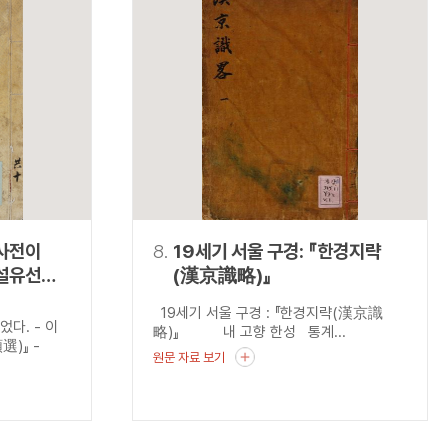
사전이
8.
19세기 서울 구경: 『한경지략
사설유선
(漢京識略)』
19세기 서울 구경 : 『한경지략(漢京識
다. - 이
略)』 내 고향 한성 통계...
選)』 -
원문 자료 보기