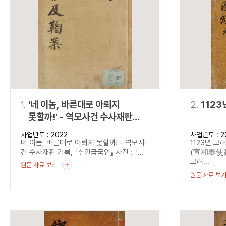
연산자
사용 예
“정조”와 “정약
AND
정조 AND 정약용
색
OR
정조 OR 정약용
“정조” 또는 “정
“정조”가 나온 후
NOT
정조 NOT 정약용
료를 검색
동시에 여러 개의 연산자를 사용할 수 있습니다.
1.
'네 이놈, 바른대로 아뢰지
2.
1123
못할까!' - 역모사건 수사재판
기록, 『추안급국안』
사업년도 : 2022
사업년도 : 2
네 이놈, 바른대로 아뢰지 못할까! - 역모사
1123년 고
건 수사재판 기록, 『추안급국안』 사진 : 『...
(宣和奉使高
고려...
원문 자료 보기
원문 자료 보