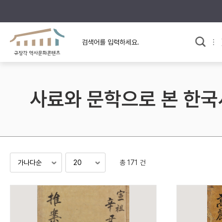
규장각의 어제와 오늘
사료와 문학으로 본
한국사
규장각 칼럼
고전문학 속 옛 사람들
사료와 문학으로 본 한국
규장각 소개영상
고대
고려
조선 전기
조선 후기
근대
총 171 건
검색하기
다시쓰
검색 연산자 사용안내