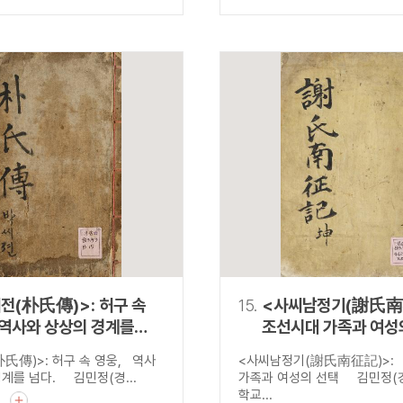
전(朴氏傳)>: 허구 속
15.
<사씨남정기(謝氏南
 역사와 상상의 경계를
조선시대 가족과 여성
氏傳)>: 허구 속 영웅, 역사
<사씨남정기(謝氏南征記)>:
계를 넘다. 김민정(경...
가족과 여성의 선택 김민정(
학교...
기