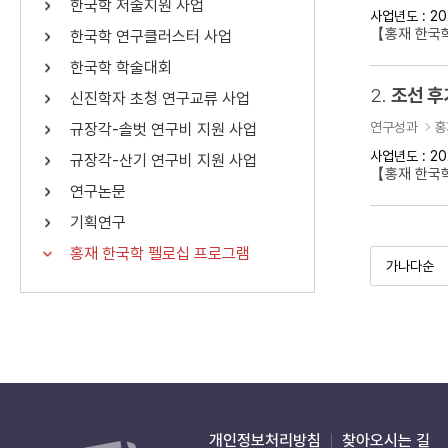
한국학 저술지원 사업
사업년도 : 20
연산자
사용 예
【홍재 한국학
한국학 연구클러스터 사업
“정조”와 “정약
AND
정조 AND 정약용
한국학 학술대회
색
2.
조선 후
신진학자 초청 연구교류 사업
OR
정조 OR 정약용
“정조” 또는 “정
연구성과
홍
규장각-솔벗 연구비 지원 사업
“정조”가 나온 후
NOT
정조 NOT 정약용
료를 검색
사업년도 : 20
규장각-산기 연구비 지원 사업
【홍재 한국
연구논문
동시에 여러 개의 연산자를 사용할 수 있습니다.
기획연구
홍재 한국학 펠로십 프로그램
개인정보처리방침
찾아오시는 길