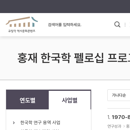
규장각의 어제와 오늘
사료와 문학으로 본
교
한국사
규장각 칼럼
고전문학 속 옛 사람들
홍재 한국학 펠로십 프
규장각 소개영상
고대
고려
조선 전기
조선 후기
근대
연도별
사업별
검색하기
다시쓰
1.
1970-
한국학 연구 용역 사업
검색 연산자 사용안내
연구성과
홍