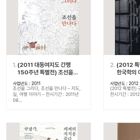
연산자
사용 예
“정조”와 “정약
AND
정조 AND 정약용
색
OR
정조 OR 정약용
“정조” 또는 “정
“정조”가 나온 후
NOT
정조 NOT 정약용
료를 검색
동시에 여러 개의 연산자를 사용할 수 있습니다.
1.
(2011 대동여지도 간행
2.
(2012 
150주년 특별전) 조선을
한국학의 
그리다, 조선을 만나다
사업년도 : 2011
사업년도 : 2012
조선을 그리다, 조선을 만나다 – 지도,
(2012 특별전)
길, 여행 이야기 – 전시기간 : 2011년
전시기간 : 2012년
08...