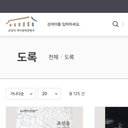
규장각의 어제와 오늘
사료와 문학으로 본
교
한국사
규장각 칼럼
고전문학 속 옛 사람들
도록
규장각 소개영상
고대
전체
도록
고려
조선 전기
조선 후기
근대
총 125 건
검색하기
다시쓰
검색 연산자 사용안내