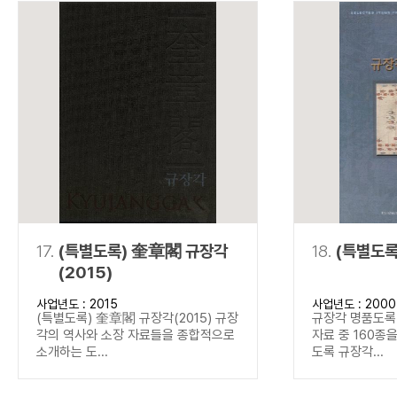
17.
(특별도록) 奎章閣 규장각
18.
(특별도록
(2015)
사업년도 : 2015
사업년도 : 2000
(특별도록) 奎章閣 규장각(2015) 규장
규장각 명품도록(
각의 역사와 소장 자료들을 종합적으로
자료 중 160종
소개하는 도...
도록 규장각...