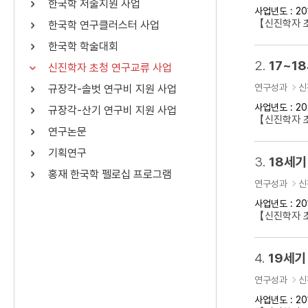
한국학 저술지원 사업
사업년도 : 20
연산자
사용 예
【신진학자 
한국학 연구클러스터 사업
“정조”와 “정약
AND
정조 AND 정약용
한국학 학술대회
색
2.
17~1
신진학자 초청 연구교류 사업
OR
정조 OR 정약용
“정조” 또는 “정
연구성과
신
규장각-솔벗 연구비 지원 사업
“정조”가 나온 후
NOT
정조 NOT 정약용
료를 검색
사업년도 : 20
규장각-산기 연구비 지원 사업
【신진학자 
연구논문
동시에 여러 개의 연산자를 사용할 수 있습니다.
기획연구
3.
18세기
홍재 한국학 펠로십 프로그램
연구성과
신
사업년도 : 20
【신진학자 
4.
19세기
연구성과
신
사업년도 : 20