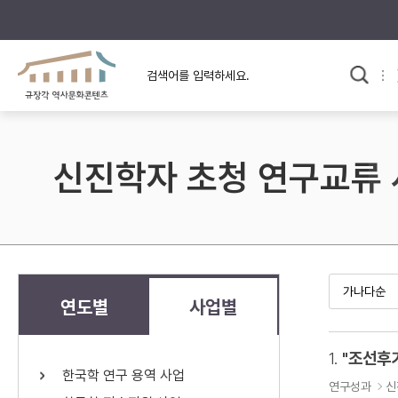
규장각의 어제와 오늘
사료와 문학으로 본
교
한국사
규장각 칼럼
고전문학 속 옛 사람들
신진학자 초청 연구교류
규장각 소개영상
고대
고려
조선 전기
조선 후기
근대
연도별
사업별
검색하기
다시쓰
1.
한국학 연구 용역 사업
검색 연산자 사용안내
연구성과
신