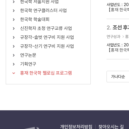
한국학 저술지원 사업
사업년도 : 20
연산자
사용 예
【홍재 한국학
한국학 연구클러스터 사업
“정조”와 “정약
AND
정조 AND 정약용
한국학 학술대회
색
2.
조선 후
신진학자 초청 연구교류 사업
OR
정조 OR 정약용
“정조” 또는 “정
연구성과
홍
규장각-솔벗 연구비 지원 사업
“정조”가 나온 후
NOT
정조 NOT 정약용
료를 검색
사업년도 : 20
규장각-산기 연구비 지원 사업
【홍재 한국
연구논문
동시에 여러 개의 연산자를 사용할 수 있습니다.
기획연구
홍재 한국학 펠로십 프로그램
개인정보처리방침
찾아오시는 길