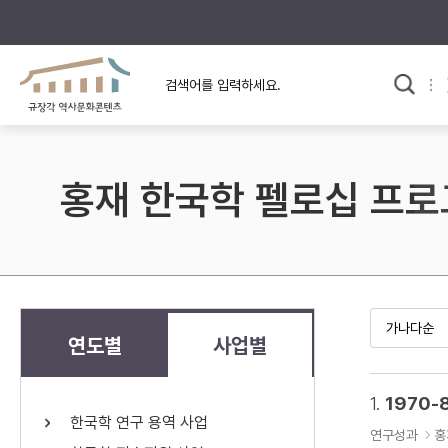
규장각의 어제와 오늘
사료와 문학으로 본
교
한국사
규장각 칼럼
고전문학 속 옛 사람들
홍재 한국학 펠로십 프
규장각 소개영상
고대
고려
조선 전기
조선 후기
근대
연도별
사업별
검색하기
다시쓰
1.
1970-
한국학 연구 용역 사업
검색 연산자 사용안내
연구성과
홍