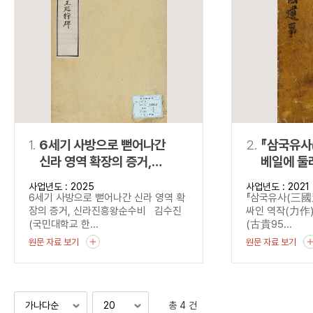
연산자
사용 예
“정조”와 “정약
AND
정조 AND 정약용
색
OR
정조 OR 정약용
“정조” 또는 “정
“정조”가 나온 후
NOT
정조 NOT 정약용
료를 검색
동시에 여러 개의 연산자를 사용할 수 있습니다.
1.
6세기 사방으로 뻗어나간
2.
『삼국유사
신라 영역 확장의 증거,
베일에 둘
신라진흥왕순수비
사업년도 : 2025
사업년도 : 2021
6세기 사방으로 뻗어나간 신라 영역 확
『삼국유사(三國遺
장의 증거, 신라진흥왕순수비 김수진
싸인 역작(力作) 
(국민대학교 한...
(古貴95...
원문 자료 보기
원문 자료 보기
총 4 건