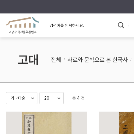
규장각의 어제와 오늘
사료와 문학으로 본
교
한국사
규장각 칼럼
고전문학 속 옛 사람들
고대
규장각 소개영상
고대
전체
사료와 문학으로 본 한국사
고려
조선 전기
조선 후기
근대
총 4 건
검색하기
다시쓰
검색 연산자 사용안내