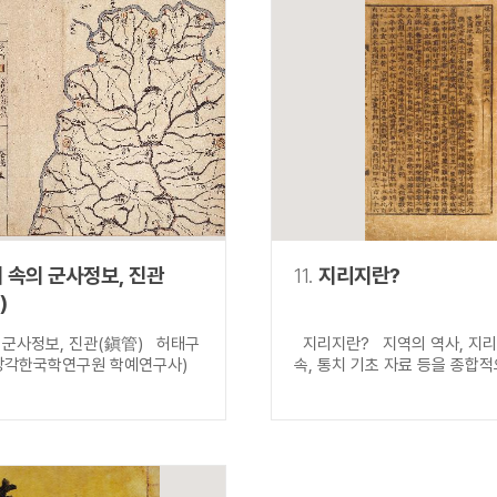
 속의 군사정보, 진관
11.
지리지란?
)
 군사정보, 진관(鎭管) 허태구
지리지란? 지역의 역사, 지리,
장각한국학연구원 학예연구사)
속, 통치 기초 자료 등을 종합적으