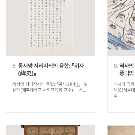
5.
동서양 지리지식의 융합: 『위사
6.
역사의
(緯史)』
풍덕의
동서양 지리지식의 융합: 『위사(緯史)』 오
역사의 격랑
상학(제주대학교 사회교육과 교수) 서...
태웅(서울대
덕...