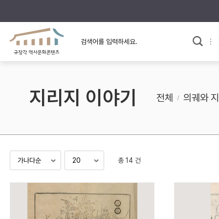
규장각의 어제와 오늘
사료와 문학으로 본
한국사
규장각 칼럼
고전문학 속 옛 사람들
지리지 이야기
규장각 소개영상
고대
전체
의궤와 
고려
조선 전기
조선 후기
근대
총 14 건
검색하기
다시쓰
검색 연산자 사용안내