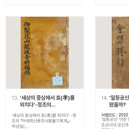
13.
‘세상의 중심에서 효(孝)를
14.
‘일등공신
외치다’-정조의
왔을까?
『어제화산용주사봉불기복게
사업년도 : 2022
‘세상의 중심에서 효(孝)를 외치다’ -정
』-
‘일등공신’ 이란
조의 『어제화산용주사봉불기복게』-
조선시대 공신과 
박성일(...