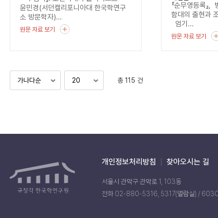
기록
『순무영등록』, 
윤민경(서던캘리포니아대 한국학연구
함대의 출현과 
소 방문학자)...
엄기...
원문 자료 보기
원문 자료 보기
총 115 건
개인정보처리방침
찾아오시는 길
서울시 관악구 관악로 1, 103동
전화 02-880-5316, 5317(열람실) / 603