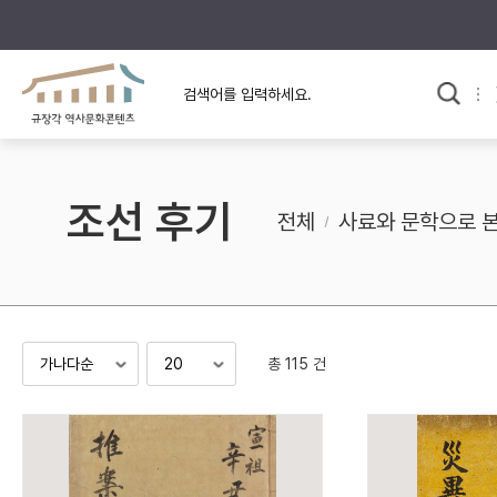
규장각의 어제와 오늘
사료와 문학으로 본
교
한국사
규장각 칼럼
고전문학 속 옛 사람들
조선 후기
규장각 소개영상
고대
전체
사료와 문학으로 
고려
조선 전기
조선 후기
근대
총 115 건
검색하기
다시쓰
검색 연산자 사용안내