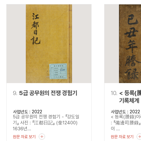
9.
5급 공무원의 전쟁 경험기
10.
< 등록(
기록체계 
사업년도 : 2022
사업년도 : 2022
5급 공무원의 전쟁 경험기 - 『강도일
< 등록(謄錄)이
기』 사진 : 『江都日記』 (奎12400)
: 『備邊司謄錄』 
1636년...
이 ...
원문 자료 보기
원문 자료 보기