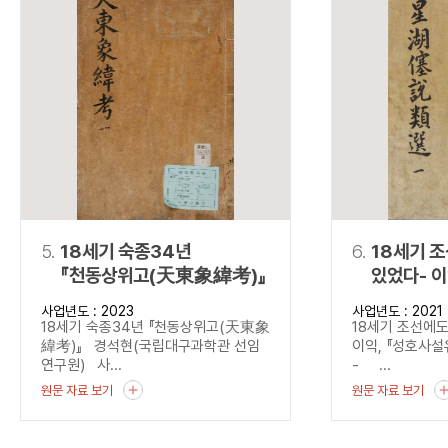
5.
18세기 숙종34년
6.
18세기 
『천동상위고(天東象緯考)』
있었다- 
(星湖僿說
사업년도 : 2023
사업년도 : 2021
18세기 숙종34년 『천동상위고(天東象
18세기 조선에도
緯考)』 경석현(국립대구과학관 선임
이익, 『성호사
연구원) 사...
- ...
원문 자료 보기
원문 자료 보기