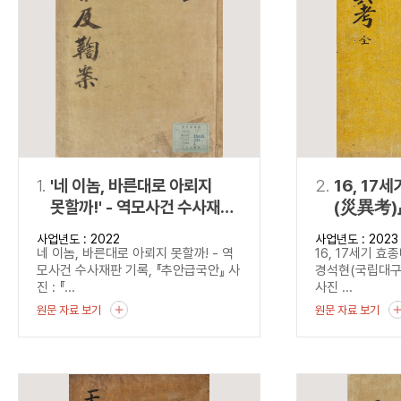
연산자
사용 예
“정조”와 “정약
AND
정조 AND 정약용
색
OR
정조 OR 정약용
“정조” 또는 “정
“정조”가 나온 후
NOT
정조 NOT 정약용
료를 검색
동시에 여러 개의 연산자를 사용할 수 있습니다.
1.
'네 이놈, 바른대로 아뢰지
2.
16, 17
못할까!' - 역모사건 수사재판
(災異考)
기록, 『추안급국안』
사업년도 : 2022
사업년도 : 2023
네 이놈, 바른대로 아뢰지 못할까! - 역
16, 17세기 
모사건 수사재판 기록, 『추안급국안』 사
경석현(국립대
진 : 『...
사진 ...
원문 자료 보기
원문 자료 보기