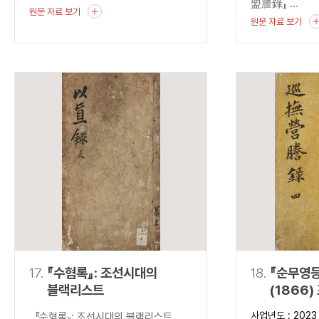
盟謄錄』 ...
원문 자료 보기
원문 자료 보기
17.
『수혐록』: 조선시대의
18.
『순무영등
블랙리스트
(1866
출현과 조
사업년도 : 2023
『수혐록』: 조선시대의 블랙리스트