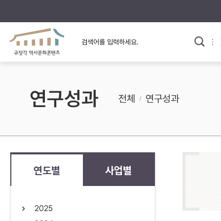
규장각의 어제와 오늘
사료와 문학으로 본
교
한국사
규장각 칼럼
고전문학 속 옛 사람들
연구성과
규장각 소개영상
고대
전체
연구성과
고려
조선 전기
조선 후기
근대
연도별
사업별
검색하기
다시쓰
2025
검색 연산자 사용안내