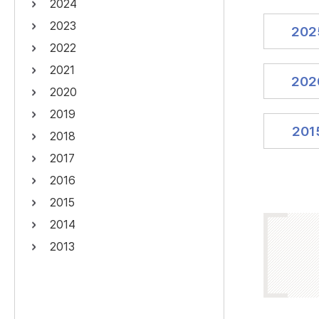
2024
연산자
사용 예
2023
202
“정조”와 “정약
AND
정조 AND 정약용
2022
색
2021
OR
정조 OR 정약용
“정조” 또는 “정
202
2020
“정조”가 나온 후
NOT
정조 NOT 정약용
료를 검색
2019
201
2018
동시에 여러 개의 연산자를 사용할 수 있습니다.
2017
2016
2015
2014
2013