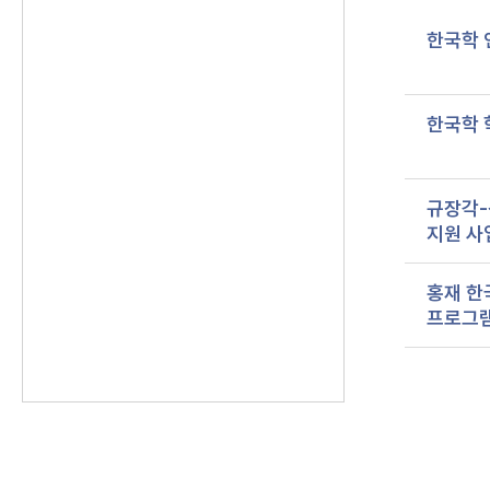
한국학 
한국학 
규장각-
지원 사
홍재 한
프로그