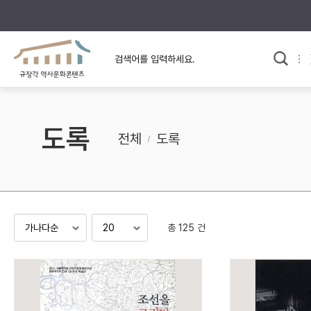
규장각의 어제와 오늘
사료와 문학으로 본
교
한국사
규장각 칼럼
고전문학 속 옛 사람들
도록
규장각 소개영상
고대
전체
도록
고려
조선 전기
조선 후기
근대
총 125 건
검색하기
다시쓰
검색 연산자 사용안내