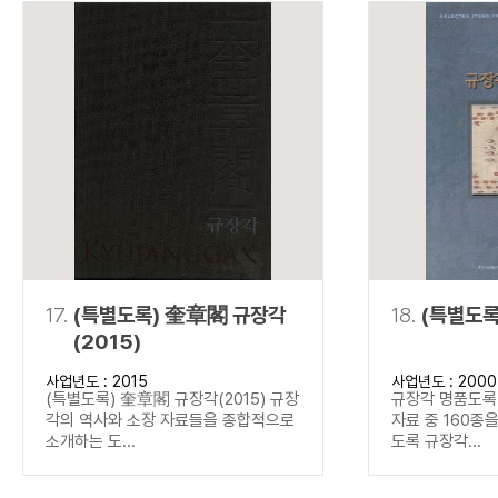
17.
(특별도록) 奎章閣 규장각
18.
(특별도록
(2015)
사업년도 : 2015
사업년도 : 2000
(특별도록) 奎章閣 규장각(2015) 규장
규장각 명품도록(
각의 역사와 소장 자료들을 종합적으로
자료 중 160종
소개하는 도...
도록 규장각...