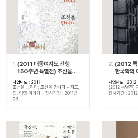
연산자
사용 예
“정조”와 “정약
AND
정조 AND 정약용
색
OR
정조 OR 정약용
“정조” 또는 “정
“정조”가 나온 후
NOT
정조 NOT 정약용
료를 검색
동시에 여러 개의 연산자를 사용할 수 있습니다.
1.
(2011 대동여지도 간행
2.
(2012 
150주년 특별전) 조선을
한국학의 
그리다, 조선을 만나다
사업년도 : 2011
사업년도 : 2012
조선을 그리다, 조선을 만나다 – 지도,
(2012 특별전)
길, 여행 이야기 – 전시기간 : 2011년
전시기간 : 2012년
08...