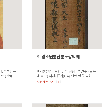
8.
영조원릉산릉도감의궤
그렸을까? ―
택지(擇地), 길한 땅을 정함 박권수 (충북
주 (건국
대 교수) 택지(擇地), 즉 길한 땅을 택하...
원문 자료 보기