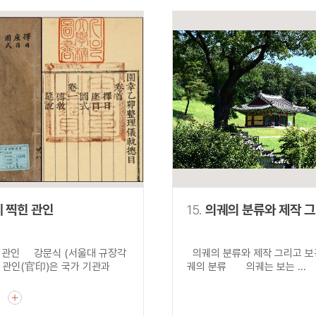
 찍힌 관인
15.
의궤의 분류와 제작 
 관인 강문식 (서울대 규장각
의궤의 분류와 제작 그리
 관인(官印)은 국가 기관과
궤의 분류 의궤는 보는 ...
기