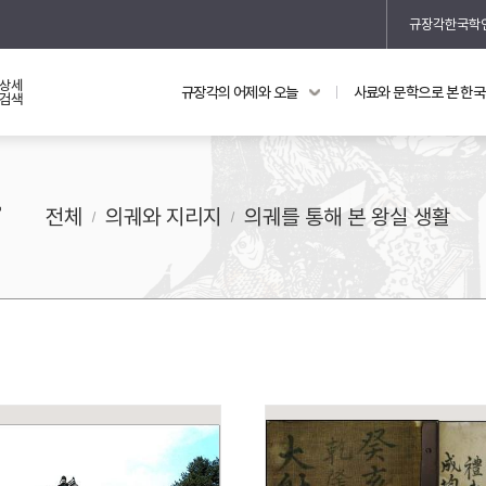
규장각한국학
상세
규장각의 어제와 오늘
사료와 문학으로 본 한
교과 연동 자료
의궤와 지리지
검색
의궤를 통해 본 왕실 생활
활
지리지 이야기
전체
의궤와 지리지
의궤를 통해 본 왕실 생활
기