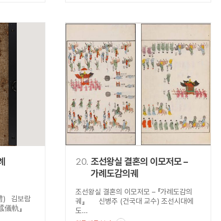
례
20.
조선왕실 결혼의 이모저모 –
가례도감의궤
조선왕실 결혼의 이모저모 – 『가례도감의
禮) 김보람
궤』 신병주 (건국대 교수) 조선시대에
親蠶儀軌』
도...