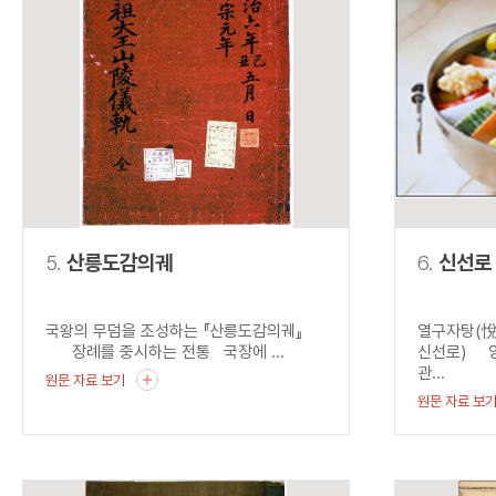
5.
산릉도감의궤
6.
신선로
국왕의 무덤을 조성하는 『산릉도감의궤』
열구자탕(悅
장례를 중시하는 전통 국장에 ...
신선로) 양
관...
원문 자료 보기
원문 자료 보