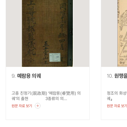
9.
예람용 의궤
10.
원행
고종 친정기(親政期) ‘예람용(睿覽用) 의
정조의 화성
궤’의 출현 3종류의 의...
궤』 혜경
원문 자료 보기
원문 자료 보