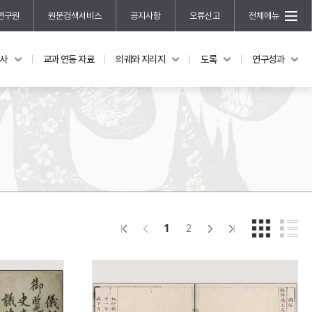
연구원
원문검색서비스
공지사항
오류신고
전체메뉴
국사
교과 연동 자료
의궤와 지리지
도록
연구성과
도록
연구성과
전시 도록
한국학 연구 용역 사업
규장각 소장품 해설
한국학 저술지원 사업
한국학 연구클러스터 사업
한국학 학술대회
신진학자 초청 연구교류 사업
규장각-솔벗 연구비 지원 사업
1
2
규장각-산기 연구비 지원 사업
연구논문
기획연구
홍재 한국학 펠로십 프로그램