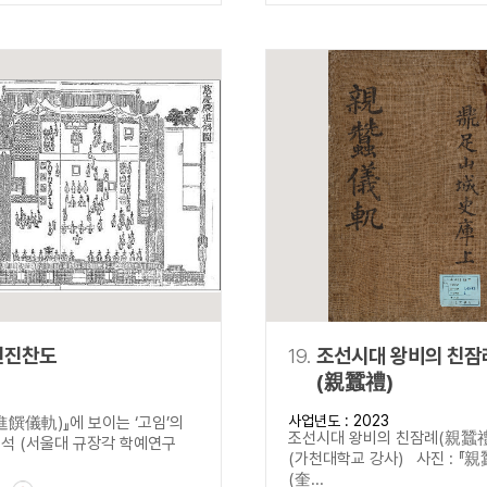
전진찬도
19.
조선시대 왕비의 친잠
(親蠶禮)
사업년도 : 2023
進饌儀軌)』에 보이는 ‘고임’의
조선시대 왕비의 친잠례(親蠶
 (서울대 규장각 학예연구
(가천대학교 강사) 사진 : 『
(奎...