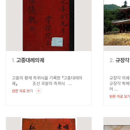
연산자
사용 예
“정조”와 “정약
AND
정조 AND 정약용
색
OR
정조 OR 정약용
“정조” 또는 “정
“정조”가 나온 후
NOT
정조 NOT 정약용
료를 검색
동시에 여러 개의 연산자를 사용할 수 있습니다.
1.
고종대례의궤
2.
규장각
고종의 황제 즉위식을 기록한 『고종대례의
규장각 의궤
궤』 조선 국왕의 즉위식 ...
규장각 학예
어 ...
원문 자료 보기
원문 자료 보