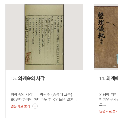
13.
의궤속의 시각
14.
의궤에
의궤속의 시각 박권수 (충북대 교수)
의궤에 찍힌
80년대까지만 하더라도 한국인들은 결혼...
학예연구사)
그...
원문 자료 보기
원문 자료 보