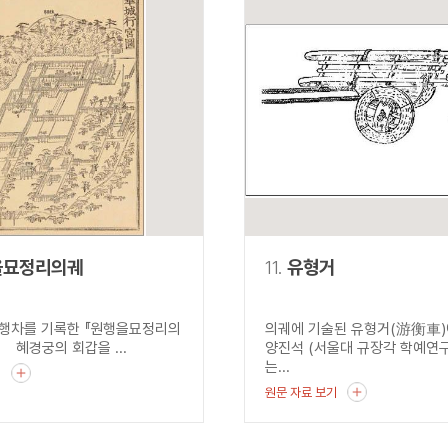
을묘정리의궤
11.
유형거
행차를 기록한 『원행을묘정리의
의궤에 기술된 유형거(游衡車
궁의 회갑을 ...
양진석 (서울대 규장각 학예연
는...
기
원문 자료 보기