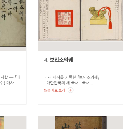
4.
보인소의궤
시합 ― 『대
국새 제작을 기록한 『보인소의궤』
수) 대사
대한민국의 새 국새 국새...
원문 자료 보기