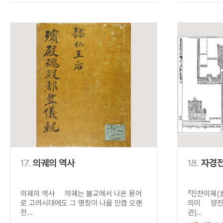
17.
의궤의 역사
18.
자경
의궤의 역사 의궤는 불교에서 나온 용어
『진찬의궤(
로 고려시대에도 그 명칭이 나올 만큼 오랜
의미 양진석
전...
관)...