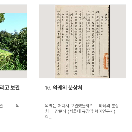
그리고 보관
16.
의궤의 분상처
고 보관 의
의궤는 어디서 보관했을까? ― 의궤의 분상
처 강문식 (서울대 규장각 학예연구사)
의...