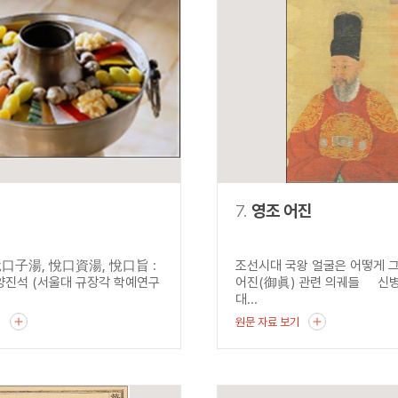
7.
영조 어진
口子湯, 悅口資湯, 悅口旨 :
조선시대 국왕 얼굴은 어떻게 
진석 (서울대 규장각 학예연구
어진(御眞) 관련 의궤들 신병
대...
기
원문 자료 보기