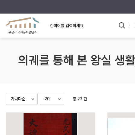
규장각의 어제와 오늘
사료와 문학으로 본
한국사
규장각 칼럼
고전문학 속 옛 사람들
의궤를 통해 본 왕실 생
규장각 소개영상
고대
고려
조선 전기
조선 후기
근대
총 23 건
검색하기
다시쓰
검색 연산자 사용안내