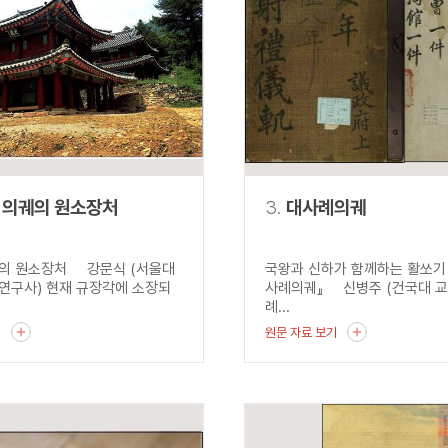
설명
용”이 동시에 포함된 자료를 검
약용”이 포함된 자료를 검색
 “정약용”이 나오지 않는 자
 의궤의 원소장처
3.
대사례의궤
의 원소장처 강문식 (서울대
국왕과 신하가 함께하는 활쏘기 
연구사) 현재 규장각에 소장되
사례의궤』 신병주 (건국대 교
례...
기
원문 자료 보기