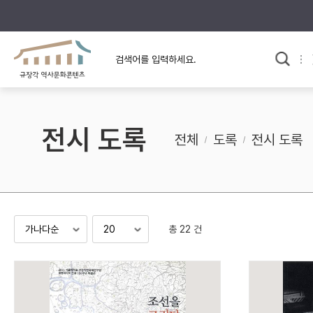
규장각의 어제와 오늘
사료와 문학으로 본
한국사
규장각 칼럼
고전문학 속 옛 사람들
전시 도록
규장각 소개영상
고대
전체
도록
전시 도록
고려
조선 전기
조선 후기
근대
총 22 건
검색하기
다시쓰
검색 연산자 사용안내