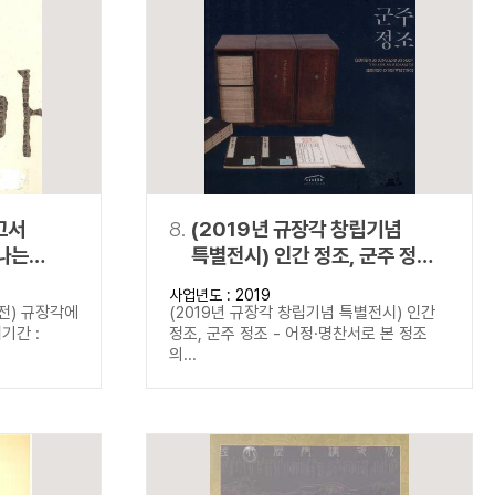
고서
8.
(2019년 규장각 창립기념
나는
특별전시) 인간 정조, 군주 정조 -
어정·명찬서로 본 정조의 삶과
사업년도 : 2019
이상
전) 규장각에
(2019년 규장각 창립기념 특별전시) 인간
기간 :
정조, 군주 정조 - 어정·명찬서로 본 정조
의...