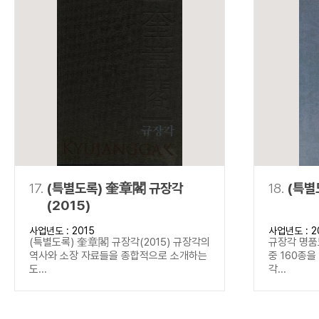
17.
(특별도록) 奎章閣 규장각
18.
(특별
(2015)
사업년도 : 2015
사업년도 : 2
(특별도록) 奎章閣 규장각(2015) 규장각의
규장각 명품
역사와 소장 자료들을 종합적으로 소개하는
중 160종
도...
각...