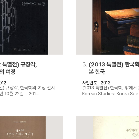
설명
용”이 동시에 포함된 자료를 검
약용”이 포함된 자료를 검색
 “정약용”이 나오지 않는 자
2 특별전) 규장각,
3.
(2013 특별전) 한국
의 여정
본 한국
012
사업년도 : 2013
별전) 규장각, 한국학의 여정 전시
(2013 특별전) 한국학, 밖에서
년 10월 22일 ~ 201...
Korean Studies: Korea See.