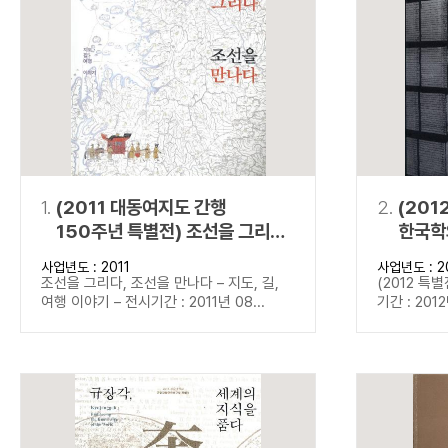
연산자
사용 예
“정조”와 “정약
AND
정조 AND 정약용
색
OR
정조 OR 정약용
“정조” 또는 “정
“정조”가 나온 후
NOT
정조 NOT 정약용
료를 검색
동시에 여러 개의 연산자를 사용할 수 있습니다.
1.
(2011 대동여지도 간행
2.
(201
150주년 특별전) 조선을 그리다,
한국학
조선을 만나다
사업년도 : 2011
사업년도 : 2
조선을 그리다, 조선을 만나다 – 지도, 길,
(2012 특
여행 이야기 – 전시기간 : 2011년 08...
기간 : 2012