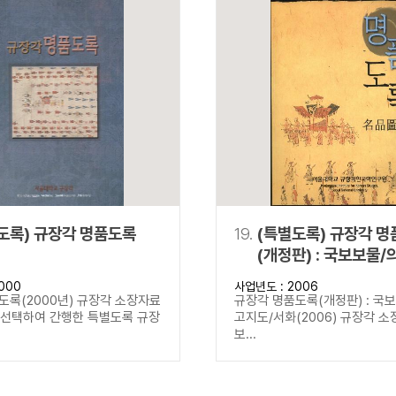
도록) 규장각 명품도록
19.
(특별도록) 규장각 
(개정판) : 국보보물/
고지도/서화
000
사업년도 : 2006
도록(2000년) 규장각 소장자료
규장각 명품도록(개정판) : 국
을 선택하여 간행한 특별도록 규장
고지도/서화(2006) 규장각 소
보...