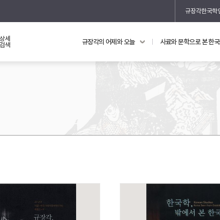
규장각한국학
상세
규장각의 어제와 오늘
사료와 문학으로 본 한
교과 연동 자료
의궤와 지리지
검색
의궤를 통해 본 왕실 생활
지리지 이야기
기