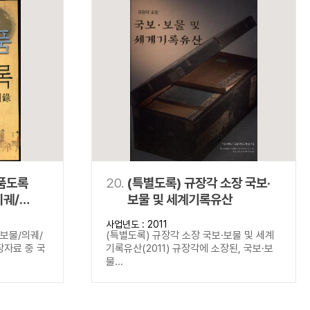
명품도록
20.
(특별도록) 규장각 소장 국보·
의궤/
보물 및 세계기록유산
사업년도 : 2011
보보물/의궤/
(특별도록) 규장각 소장 국보·보물 및 세계
장자료 중 국
기록유산(2011) 규장각에 소장된, 국보·보
물...