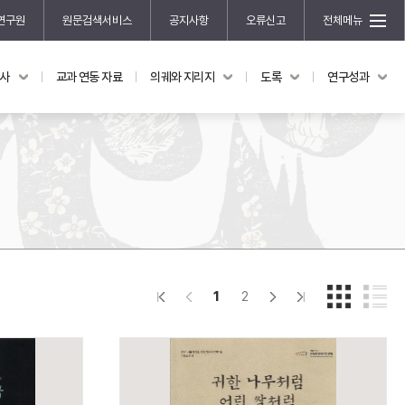
연구원
원문검색서비스
공지사항
오류신고
전체메뉴
국사
교과 연동 자료
의궤와 지리지
도록
연구성과
도록
연구성과
전시 도록
한국학 연구 용역 사업
규장각 소장품 해설
한국학 저술지원 사업
한국학 연구클러스터 사업
한국학 학술대회
신진학자 초청 연구교류 사업
규장각-솔벗 연구비 지원 사업
1
2
규장각-산기 연구비 지원 사업
연구논문
기획연구
홍재 한국학 펠로십 프로그램