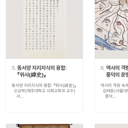
5.
동서양 지리지식의 융합:
6.
역사의 격
『위사(緯史)』
풍덕의 운
동서양 지리지식의 융합: 『위사(緯史)』
역사의 격랑 속
오상학(제주대학교 사회교육과 교수)
김태웅(서울대학
서...
풍덕...