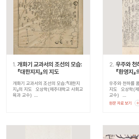
연산자
사용 예
“정조”와 “정약
AND
정조 AND 정약용
색
OR
정조 OR 정약용
“정조” 또는 “정
“정조”가 나온 후
NOT
정조 NOT 정약용
료를 검색
동시에 여러 개의 연산자를 사용할 수 있습니다.
1.
개화기 교과서의 조선의 모습:
2.
우주와 천하
『대한지지』의 지도
『환영지』
개화기 교과서의 조선의 모습:『대한지
우주와 천하를 품
지』의 지도 오상학(제주대학교 사회교
지도 오상학(
육과 교수) ...
교수) ...
원문 자료 보기