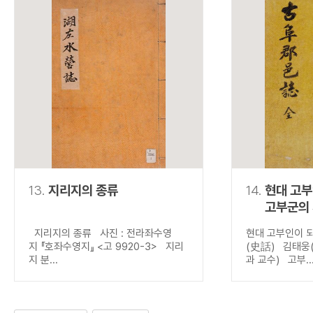
13.
지리지의 종류
14.
현대 고
고부군의
지리지의 종류 사진 : 전라좌수영
현대 고부인이 
지 『호좌수영지』 <고 9920-3> 지리
(史話) 김태웅
지 분...
과 교수) 고부..