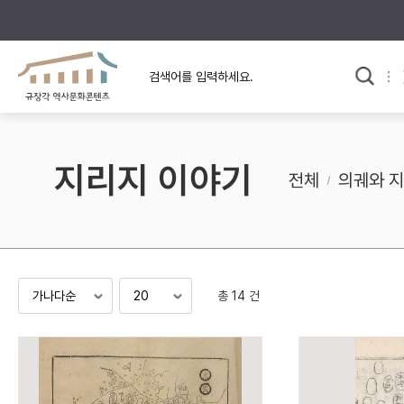
규장각의 어제와 오늘
사료와 문학으로 본
교
한국사
규장각 칼럼
고전문학 속 옛 사람들
지리지 이야기
규장각 소개영상
고대
전체
의궤와 
고려
조선 전기
조선 후기
근대
총 14 건
검색하기
다시쓰
검색 연산자 사용안내