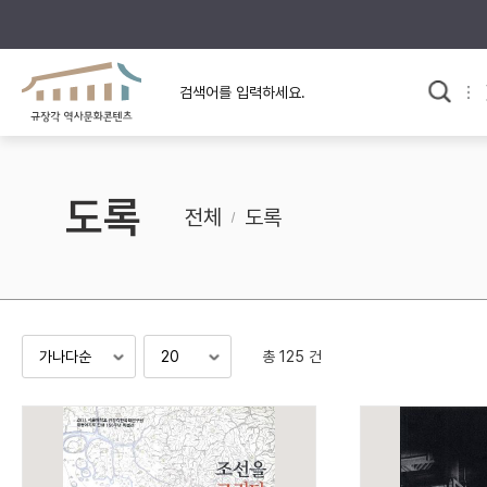
규장각의 어제와 오늘
사료와 문학으로 본
교
한국사
규장각 칼럼
고전문학 속 옛 사람들
도록
규장각 소개영상
고대
전체
도록
고려
조선 전기
조선 후기
근대
총 125 건
검색하기
다시쓰
검색 연산자 사용안내