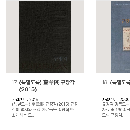
17.
(특별도록) 奎章閣 규장각
18.
(특별도록
(2015)
사업년도 : 2015
사업년도 : 2000
(특별도록) 奎章閣 규장각(2015) 규장
규장각 명품도록(
각의 역사와 소장 자료들을 종합적으로
자료 중 160종
소개하는 도...
도록 규장각...