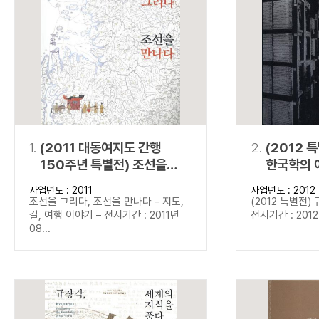
연산자
사용 예
“정조”와 “정약
AND
정조 AND 정약용
색
OR
정조 OR 정약용
“정조” 또는 “정
“정조”가 나온 후
NOT
정조 NOT 정약용
료를 검색
동시에 여러 개의 연산자를 사용할 수 있습니다.
1.
(2011 대동여지도 간행
2.
(2012 
150주년 특별전) 조선을
한국학의 
그리다, 조선을 만나다
사업년도 : 2011
사업년도 : 2012
조선을 그리다, 조선을 만나다 – 지도,
(2012 특별전)
길, 여행 이야기 – 전시기간 : 2011년
전시기간 : 2012년
08...