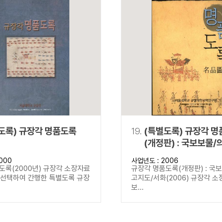
도록) 규장각 명품도록
19.
(특별도록) 규장각 
(개정판) : 국보보물/
고지도/서화
000
사업년도 : 2006
도록(2000년) 규장각 소장자료
규장각 명품도록(개정판) : 국
을 선택하여 간행한 특별도록 규장
고지도/서화(2006) 규장각 소
보...