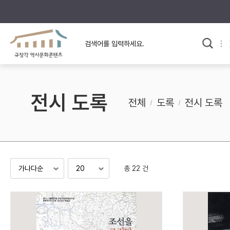
규장각의 어제와 오늘
사료와 문학으로 본
한국사
규장각 칼럼
고전문학 속 옛 사람들
전시 도록
규장각 소개영상
고대
전체
도록
전시 도록
고려
조선 전기
조선 후기
근대
총 22 건
검색하기
다시쓰
검색 연산자 사용안내