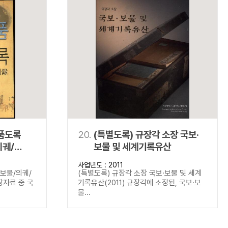
명품도록
20.
(특별도록) 규장각 소장 국보·
의궤/
보물 및 세계기록유산
사업년도 : 2011
보보물/의궤/
(특별도록) 규장각 소장 국보·보물 및 세계
장자료 중 국
기록유산(2011) 규장각에 소장된, 국보·보
물...