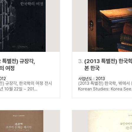
설명
용”이 동시에 포함된 자료를 검
약용”이 포함된 자료를 검색
 “정약용”이 나오지 않는 자
2 특별전) 규장각,
3.
(2013 특별전) 한국
의 여정
본 한국
012
사업년도 : 2013
별전) 규장각, 한국학의 여정 전시
(2013 특별전) 한국학, 밖에서
년 10월 22일 ~ 201...
Korean Studies: Korea See.