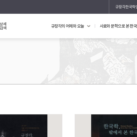
규장각한국학
상세
규장각의 어제와 오늘
사료와 문학으로 본 한
교과 연동 자료
의궤와 지리지
검색
의궤를 통해 본 왕실 생활
지리지 이야기
기