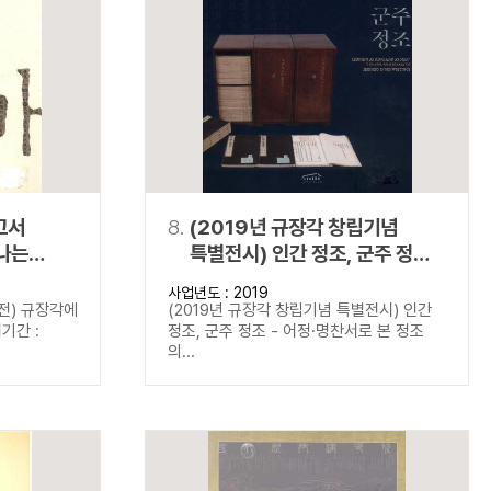
고서
8.
(2019년 규장각 창립기념
나는
특별전시) 인간 정조, 군주 정조 -
어정·명찬서로 본 정조의 삶과
사업년도 : 2019
이상
전) 규장각에
(2019년 규장각 창립기념 특별전시) 인간
기간 :
정조, 군주 정조 - 어정·명찬서로 본 정조
의...