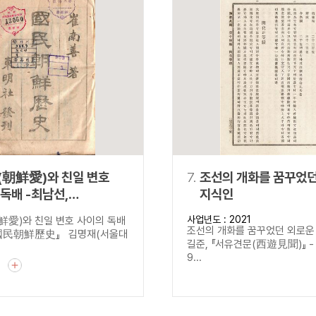
(朝鮮愛)와 친일 변호
7.
조선의 개화를 꿈꾸었던
-최남선,
지식인
朝鮮歷史』
사업년도 : 2021
愛)와 친일 변호 사이의 독배
조선의 개화를 꿈꾸었던 외로운 
『國民朝鮮歷史』 김명재(서울대
길준, 『서유견문(西遊見聞)』 - 
9...
기