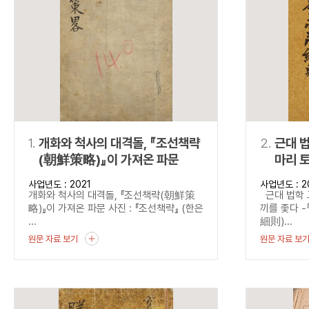
연산자
사용 예
“정조”와 “정약
AND
정조 AND 정약용
색
OR
정조 OR 정약용
“정조” 또는 “정
“정조”가 나온 후
NOT
정조 NOT 정약용
료를 검색
동시에 여러 개의 연산자를 사용할 수 있습니다.
1.
개화와 척사의 대격돌, 『조선책략
2.
근대 법
(朝鮮策略)』이 가져온 파문
마리 토
『법관
사업년도 : 2021
사업년도 : 2
(法官
개화와 척사의 대격돌, 『조선책략(朝鮮策
근대 법학 
법관양
略)』이 가져온 파문 사진 : 『조선책략』 (한은
끼를 좇다 
...
細則)...
원문 자료 보기
원문 자료 보