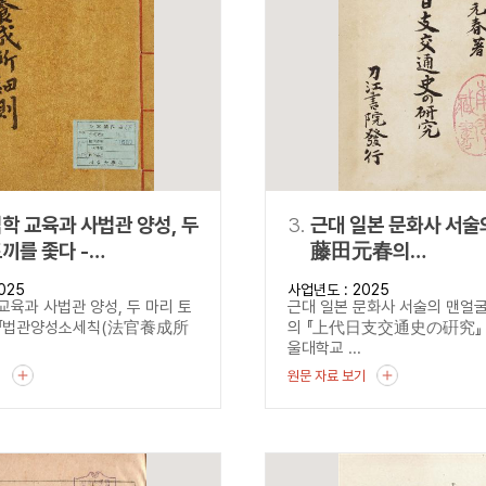
설명
용”이 동시에 포함된 자료를 검
약용”이 포함된 자료를 검색
 “정약용”이 나오지 않는 자
학 교육과 사법관 양성, 두
3.
근대 일본 문화사 서술
끼를 좇다 -
藤田元春의
양성소세칙
『上代日支交通史の
025
사업년도 : 2025
養成所細則)』을 통해 본
교육과 사법관 양성, 두 마리 토
근대 일본 문화사 서술의 맨얼
성소 운영과 현실
-『법관양성소세칙(法官養成所
의 『上代日支交通史の硏究』
울대학교 ...
기
원문 자료 보기