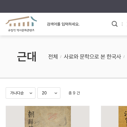
규장각의 어제와 오늘
사료와 문학으로 본
한국사
규장각 칼럼
고전문학 속 옛 사람들
근대
규장각 소개영상
고대
전체
사료와 문학으로 본 한국사
고려
조선 전기
조선 후기
근대
총 9 건
검색하기
다시쓰
검색 연산자 사용안내