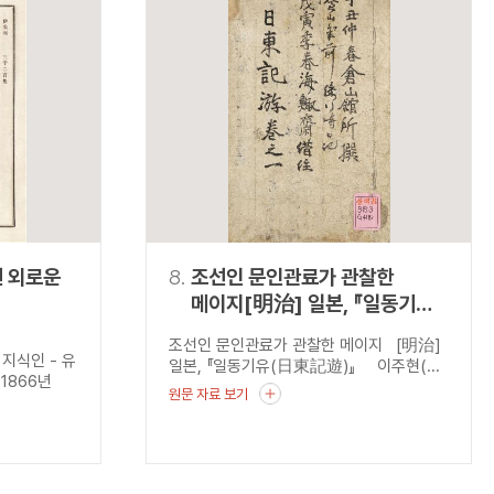
 외로운
8.
조선인 문인관료가 관찰한
메이지[明治] 일본, 『일동기유
(日東記遊)』
조선인 문인관료가 관찰한 메이지 [明治]
지식인 - 유
일본, 『일동기유(日東記遊)』 이주현(...
1866년
원문 자료 보기