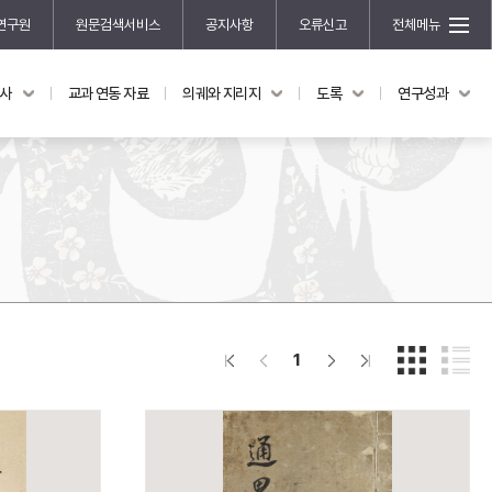
연구원
원문검색서비스
공지사항
오류신고
전체메뉴
국사
교과 연동 자료
의궤와 지리지
도록
연구성과
도록
연구성과
전시 도록
한국학 연구 용역 사업
규장각 소장품 해설
한국학 저술지원 사업
한국학 연구클러스터 사업
한국학 학술대회
신진학자 초청 연구교류 사업
규장각-솔벗 연구비 지원 사업
1
규장각-산기 연구비 지원 사업
연구논문
기획연구
홍재 한국학 펠로십 프로그램