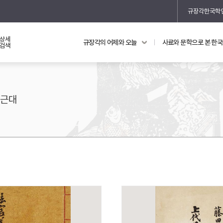
규장각한국학
상세
규장각의 어제와 오늘
사료와 문학으로 본 한
교과 연동 자료
의궤와 지리지
검색
의궤를 통해 본 왕실 생활
지리지 이야기
근대
기