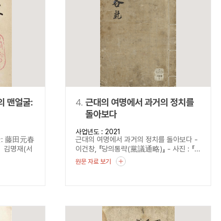
의 맨얼굴:
4.
근대의 여명에서 과거의 정치를
돌아보다
硏究』
사업년도 : 2021
굴: 藤田元春
근대의 여명에서 과거의 정치를 돌아보다 -
 김명재(서
이건창, 『당의통략(黨議通略)』 - 사진 : 『...
원문 자료 보기