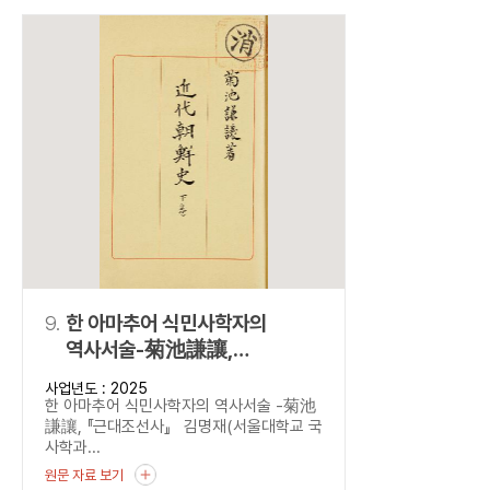
9.
한 아마추어 식민사학자의
역사서술-菊池謙讓,
『근대조선사』
사업년도 : 2025
한 아마추어 식민사학자의 역사서술 -菊池
謙讓, 『근대조선사』 김명재(서울대학교 국
사학과...
원문 자료 보기