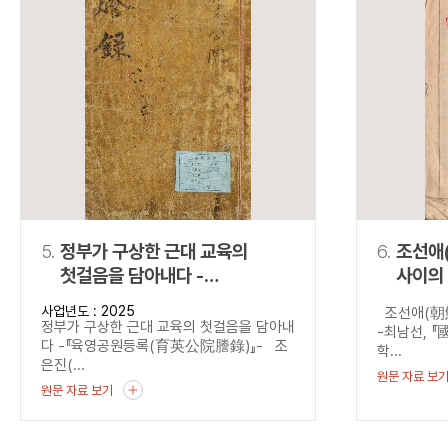
5.
정부가 구상한 근대 교육의
6.
조선애
첫걸음을 담아내다 -
사이의 독배 
『육영공원등록
『國民
사업년도 : 2025
조선애(朝鮮
(育英公院謄錄)』-
정부가 구상한 근대 교육의 첫걸음을 담아내
-최남선, 
다 -『육영공원등록(育英公院謄錄)』- 조
학...
은진(...
원문 자료 보
원문 자료 보기