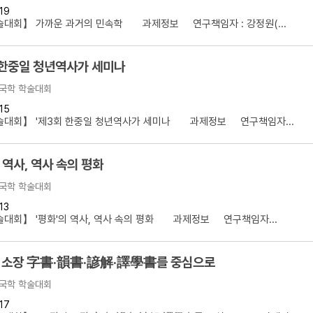
19
설명
술대회】 가까운 과거의 민속학 과제정보 연구책임자 : 강정원(...
용”이 동시에 포함된 자료를 검
 한중일 청년역사가 세미나
약용”이 포함된 자료를 검색
국학 학술대회
 “정약용”이 나오지 않는 자
15
술대회】 '제3회 한중일 청년역사가 세미나 과제정보 연구책임자...
 역사, 역사 속의 평화
국학 학술대회
13
대회】 '평화'의 역사, 역사 속의 평화 과제정보 연구책임자...
 소장 字書·韻書·諺解·譯學書를 중심으로
국학 학술대회
17