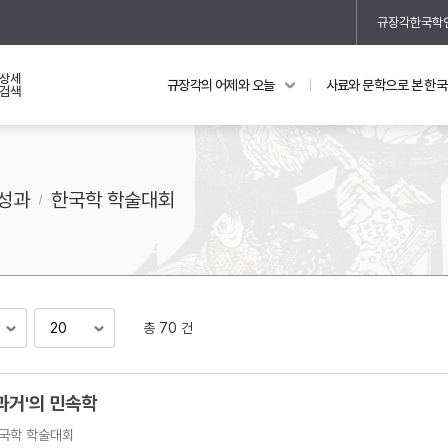
규장각한국학
상세
규장각의 어제와 오늘
사료와 문학으로 본 한
교과 연동 자료
의궤와 지리지
검색
의궤를 통해 본 왕실 생활
지리지 이야기
성과
한국학 학술대회
총 70 건
기
과거'의 민속학
국학 학술대회