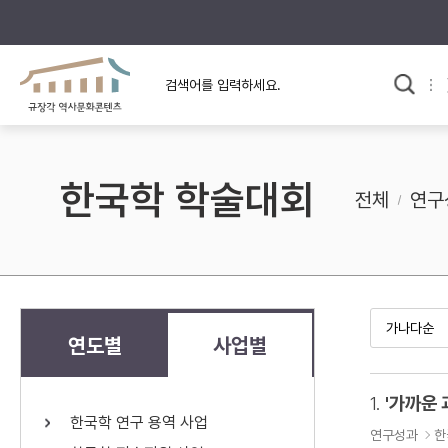
규장각의 어제와 오늘
사료와 문학으로 본
한국사
규장각 칼럼
고전문학 속 옛 사람들
한국학 학술대회
규장각 소개영상
고대
전체
연구
고려
조선 전기
조선 후기
근대
연도별
사업별
검색하기
다시쓰
1.
'가까운 
한국학 연구 용역 사업
검색 연산자 사용안내
연구성과
한