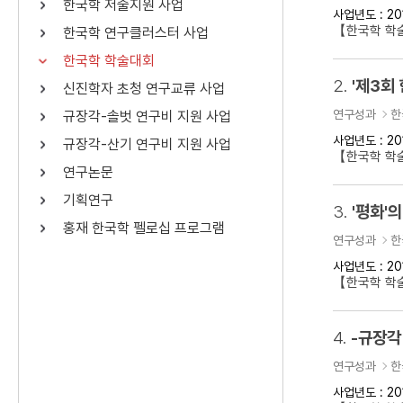
한국학 저술지원 사업
사업년도 : 20
연산자
사용 예
【한국학 학
한국학 연구클러스터 사업
“정조”와 “정약
AND
정조 AND 정약용
한국학 학술대회
색
2.
'제3회
신진학자 초청 연구교류 사업
OR
정조 OR 정약용
“정조” 또는 “정
연구성과
한
규장각-솔벗 연구비 지원 사업
“정조”가 나온 후
NOT
정조 NOT 정약용
료를 검색
사업년도 : 20
규장각-산기 연구비 지원 사업
【한국학 학
연구논문
동시에 여러 개의 연산자를 사용할 수 있습니다.
기획연구
3.
'평화'의
홍재 한국학 펠로십 프로그램
연구성과
한
사업년도 : 20
【한국학 학술
4.
-규장각
연구성과
한
사업년도 : 20