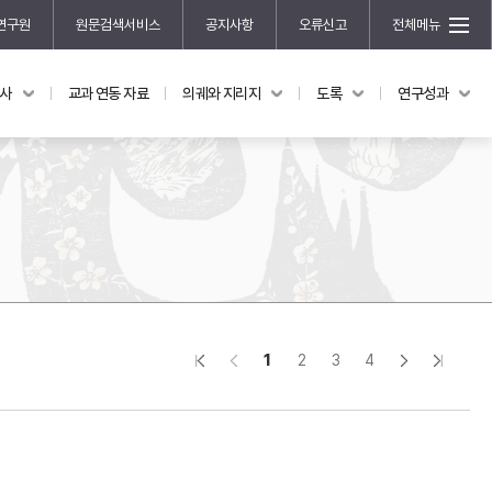
연구원
원문검색서비스
공지사항
오류신고
전체메뉴
국사
교과 연동 자료
의궤와 지리지
도록
연구성과
도록
연구성과
전시 도록
한국학 연구 용역 사업
규장각 소장품 해설
한국학 저술지원 사업
한국학 연구클러스터 사업
한국학 학술대회
신진학자 초청 연구교류 사업
규장각-솔벗 연구비 지원 사업
1
2
3
4
규장각-산기 연구비 지원 사업
연구논문
기획연구
홍재 한국학 펠로십 프로그램