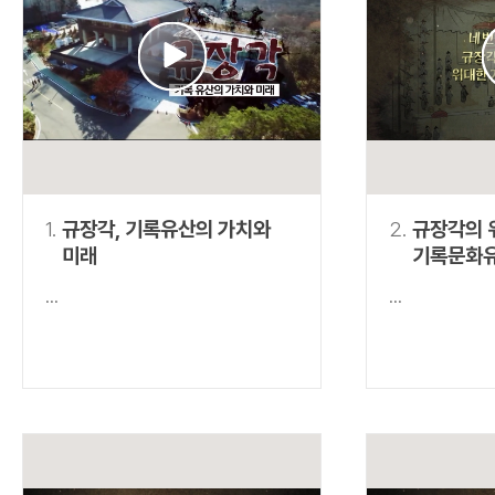
연산자
사용 예
“정조”와 “정약
AND
정조 AND 정약용
색
OR
정조 OR 정약용
“정조” 또는 “정
“정조”가 나온 후
NOT
정조 NOT 정약용
료를 검색
동시에 여러 개의 연산자를 사용할 수 있습니다.
1.
규장각, 기록유산의 가치와
2.
규장각의 
미래
기록문화
...
...