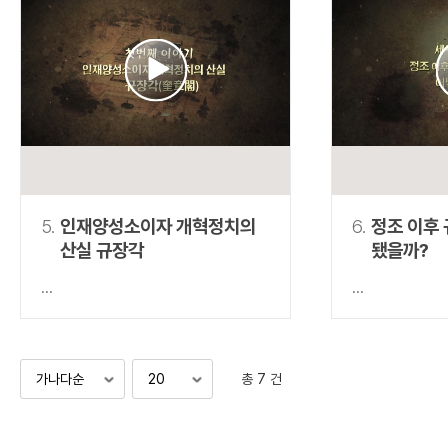
5.
인재양성소이자 개혁정치의
6.
정조 이후
산실 규장각
됐을까?
...
...
총 7 건