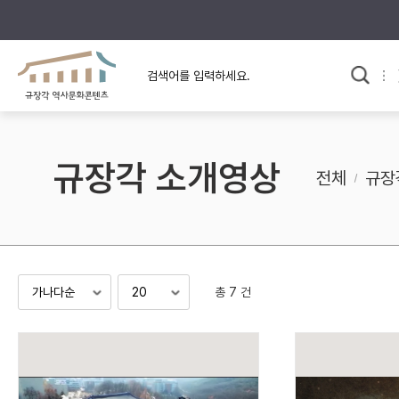
규장각의 어제와 오늘
사료와 문학으로 본
교
한국사
규장각 칼럼
고전문학 속 옛 사람들
규장각 소개영상
규장각 소개영상
고대
전체
규장
고려
조선 전기
조선 후기
근대
총 7 건
검색하기
다시쓰
검색 연산자 사용안내