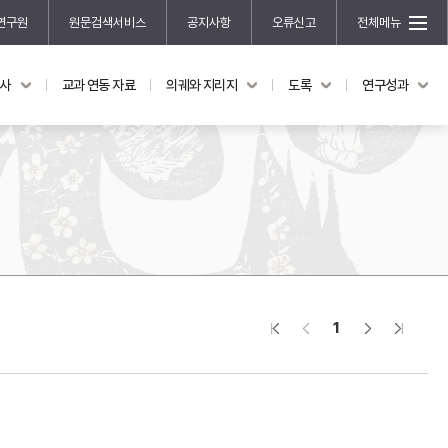
연구원
원문검색서비스
공지사항
오류신고
전체메뉴
국사
교과 연동 자료
의궤와 지리지
도록
연구성과
도록
연구성과
전시 도록
한국학 연구 용역 사업
규장각 소장품 해설
한국학 저술지원 사업
한국학 연구클러스터 사업
한국학 학술대회
신진학자 초청 연구교류 사업
규장각-솔벗 연구비 지원 사업
1
규장각-산기 연구비 지원 사업
연구논문
기획연구
홍재 한국학 펠로십 프로그램