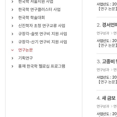
한국학 저술지원 사업
사업년도 : 20
연산자
사용 예
【연구 논문
한국학 연구클러스터 사업
“정조”와 “정약
AND
정조 AND 정약용
한국학 학술대회
색
2.
경서언해
신진학자 초청 연구교류 사업
OR
정조 OR 정약용
“정조” 또는 “정
연구성과
연
규장각-솔벗 연구비 지원 사업
“정조”가 나온 후
NOT
정조 NOT 정약용
료를 검색
사업년도 : 20
규장각-산기 연구비 지원 사업
【연구 논문
연구논문
동시에 여러 개의 연산자를 사용할 수 있습니다.
기획연구
3.
고종비 
홍재 한국학 펠로십 프로그램
연구성과
연
사업년도 : 20
【연구 논문
4.
새 금보
연구성과
연
사업년도 : 20