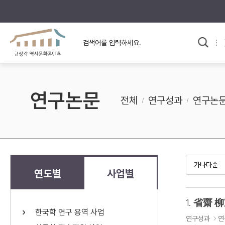
규장각의 어제와 오늘
사료와 문학으로 본
한국사
규장각 칼럼
고전문학 속 옛 사람들
연구논문
규장각 소개영상
고대
전체
연구성과
연구논
고려
조선 전기
조선 후기
근대
연도별
사업별
검색하기
다시쓰
1.
省齋 柳
한국학 연구 용역 사업
검색 연산자 사용안내
연구성과
연