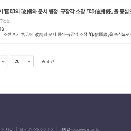
기 官印의 改鑄와 문서 행정–규장각 소장 『印信謄錄』을 중심
구논문
18
 조선 후기 官印의 改鑄와 문서 행정–규장각 소장 『印信謄錄』을 중심으로- 
총 8 건
0(전시실)
팩스 02-883-3012
이메일 kyujg@snu.ac.kr