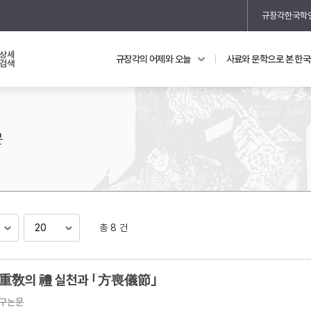
규장각한국학
상세
규장각의 어제와 오늘
사료와 문학으로 본 한
교과 연동 자료
의궤와 지리지
검색
의궤를 통해 본 왕실 생활
지리지 이야기
문
총 8 건
기
重敎의 禮 실천과 ｢方喪儀節｣
구논문