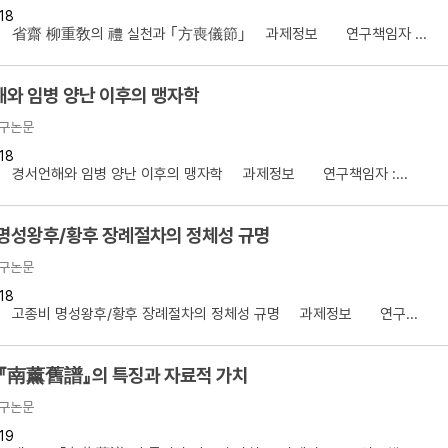
18
설명
】 省齋 柳重敎의 禮 실천과 ｢方喪儀節｣ 과제정보 연구책임자 ...
용”이 동시에 포함된 자료를 검
와 임병 양난 이후의 맹자학
약용”이 포함된 자료를 검색
구논문
 “정약용”이 나오지 않는 자
18
】 경서언해와 임병 양난 이후의 맹자학 과제정보 연구책임자 :...
명성왕후/황후 장례절차의 정체성 규명
구논문
18
】 고종비 명성왕후/황후 장례절차의 정체성 규명 과제정보 연구...
 『南薰舊譜』의 특징과 자료적 가치
구논문
19