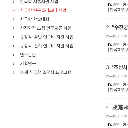
한국학 저술지원 사업
사업년도 : 20
연산자
사용 예
【한국학연구
한국학 연구클러스터 사업
“정조”와 “정약
AND
정조 AND 정약용
한국학 학술대회
색
2.
『수진궁
신진학자 초청 연구교류 사업
OR
정조 OR 정약용
“정조” 또는 “정
연구성과
한
규장각-솔벗 연구비 지원 사업
“정조”가 나온 후
NOT
정조 NOT 정약용
료를 검색
사업년도 : 20
규장각-산기 연구비 지원 사업
【한국학연구
연구논문
동시에 여러 개의 연산자를 사용할 수 있습니다.
기획연구
3.
홍재 한국학 펠로십 프로그램
연구성과
한
사업년도 : 20
【한국학연구클
4.
'巫黨來
연구성과
한
사업년도 : 20