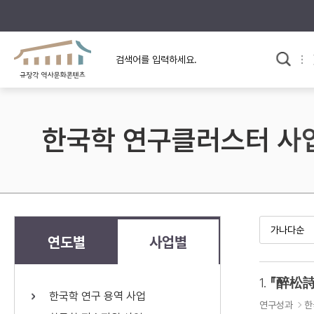
규장각의 어제와 오늘
사료와 문학으로 본
교
한국사
규장각 칼럼
고전문학 속 옛 사람들
한국학 연구클러스터 사
규장각 소개영상
고대
고려
조선 전기
조선 후기
근대
연도별
사업별
검색하기
다시쓰
1.
『醉松詩
한국학 연구 용역 사업
검색 연산자 사용안내
연구성과
한