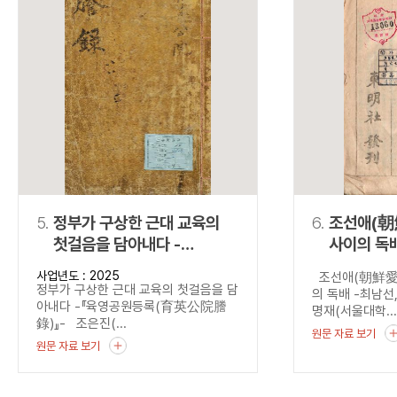
5.
정부가 구상한 근대 교육의
6.
조선애(朝
첫걸음을 담아내다 -
사이의 독배 -최남
『육영공원등록
『國民朝
사업년도 : 2025
조선애(朝鮮愛)
(育英公院謄錄)』-
정부가 구상한 근대 교육의 첫걸음을 담
의 독배 -최남
아내다 -『육영공원등록(育英公院謄
명재(서울대학..
錄)』- 조은진(...
원문 자료 보기
원문 자료 보기