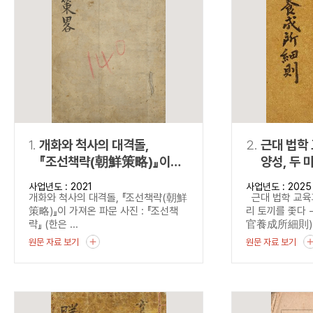
연산자
사용 예
“정조”와 “정약
AND
정조 AND 정약용
색
OR
정조 OR 정약용
“정조” 또는 “정
“정조”가 나온 후
NOT
정조 NOT 정약용
료를 검색
동시에 여러 개의 연산자를 사용할 수 있습니다.
1.
개화와 척사의 대격돌,
2.
근대 법학
『조선책략(朝鮮策略)』이
양성, 두 
가져온 파문
『법관양
사업년도 : 2021
사업년도 : 2025
(法官養成
개화와 척사의 대격돌, 『조선책략(朝鮮
근대 법학 교육과
본 법관양
策略)』이 가져온 파문 사진 : 『조선책
리 토끼를 좇다
략』 (한은 ...
官養成所細則).
원문 자료 보기
원문 자료 보기