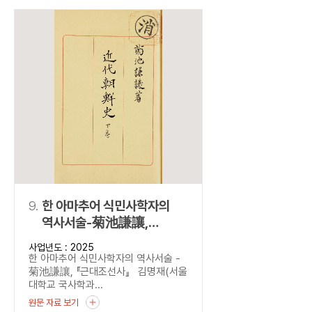
9.
한 아마추어 식민사학자의
역사서술-菊池謙讓,
『근대조선사』
사업년도 : 2025
한 아마추어 식민사학자의 역사서술 -
菊池謙讓, 『근대조선사』 김명재(서울
대학교 국사학과...
원문 자료 보기