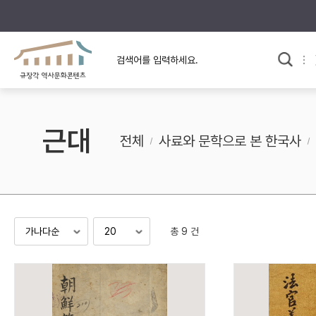
규장각의 어제와 오늘
사료와 문학으로 본
교
한국사
규장각 칼럼
고전문학 속 옛 사람들
근대
규장각 소개영상
고대
전체
사료와 문학으로 본 한국사
고려
조선 전기
조선 후기
근대
총 9 건
검색하기
다시쓰
검색 연산자 사용안내