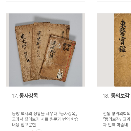
17.
동사강목
18.
동의보감
동방 역사의 정통을 세우다 『동사강목』
전통 향약의학의
교과서 찾아보기 사료 원문과 번역 학습
『동의보감』 교과
내용 참고문헌...
과 번역 학습내..