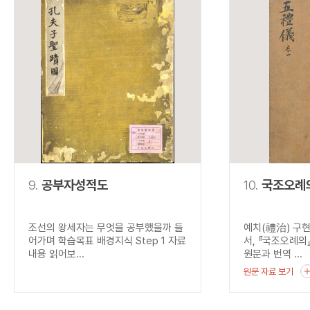
9.
공부자성적도
10.
국조오례
조선의 왕세자는 무엇을 공부했을까 들
예치(禮治) 구
어가며 학습목표 배경지식 Step 1 자료
서, 『국조오례의
내용 읽어보...
원문과 번역 ...
원문 자료 보기