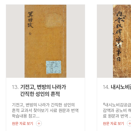
13.
기전고, 변방의 나라가
14.
내시노비
간직한 성인의 흔적
기전고, 변방의 나라가 간직한 성인의
『내시노비감공급
흔적 교과서 찾아보기 사료 원문과 번역
감액과 공노비 
학습내용 참고...
료 원문과 번역 ..
원문 자료 보기
원문 자료 보기