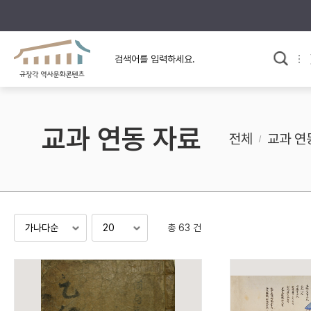
규장각의 어제와 오늘
사료와 문학으로 본
교
한국사
규장각 칼럼
고전문학 속 옛 사람들
교과 연동 자료
규장각 소개영상
고대
전체
교과 연
고려
조선 전기
조선 후기
근대
총 63 건
검색하기
다시쓰
검색 연산자 사용안내