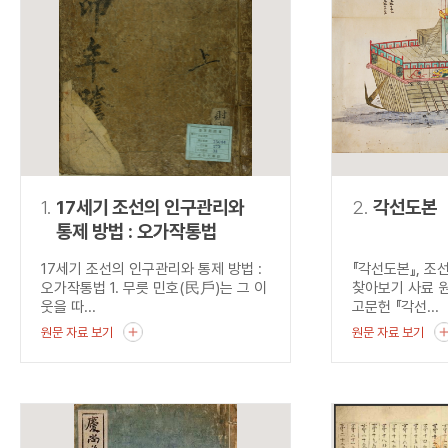
연산자
사용 예
“정조”와 “정약
AND
정조 AND 정약용
색
OR
정조 OR 정약용
“정조” 또는 “정
“정조”가 나온 후
NOT
정조 NOT 정약용
료를 검색
동시에 여러 개의 연산자를 사용할 수 있습니다.
1.
17세기 조선의 인구관리와
2.
각선도본
통제 방법 : 오가작통법
17세기 조선의 인구관리와 통제 방법 :
『각선도본』, 조
오가작통법 1. 무릇 민호(民戶)는 그 이
찾아보기 사료 
웃을 따...
고문헌 『각선...
원문 자료 보기
원문 자료 보기