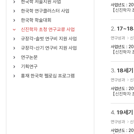
한국학 저술지원 사업
사업년도 : 20
연산자
사용 예
【신진학자 
한국학 연구클러스터 사업
“정조”와 “정약
AND
정조 AND 정약용
한국학 학술대회
색
2.
17~1
신진학자 초청 연구교류 사업
OR
정조 OR 정약용
“정조” 또는 “정
연구성과
신
규장각-솔벗 연구비 지원 사업
“정조”가 나온 후
NOT
정조 NOT 정약용
료를 검색
사업년도 : 20
규장각-산기 연구비 지원 사업
【신진학자 
연구논문
동시에 여러 개의 연산자를 사용할 수 있습니다.
기획연구
3.
18세기
홍재 한국학 펠로십 프로그램
연구성과
신
사업년도 : 20
【신진학자 
4.
19세기
연구성과
신
사업년도 : 20