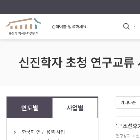
규장각의 어제와 오늘
사료와 문학으로 본
교
한국사
규장각 칼럼
고전문학 속 옛 사람들
신진학자 초청 연구교류
규장각 소개영상
고대
고려
조선 전기
조선 후기
근대
연도별
사업별
검색하기
다시쓰
1.
한국학 연구 용역 사업
검색 연산자 사용안내
연구성과
신